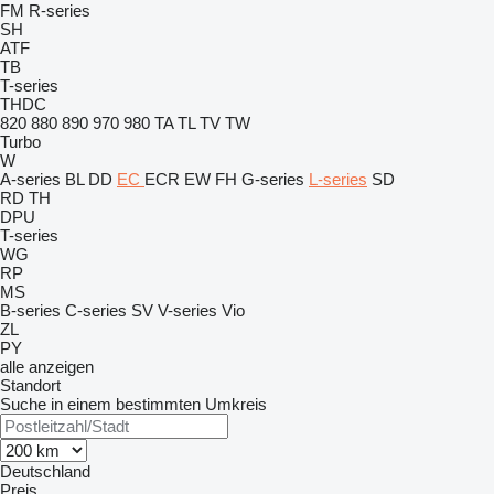
FM
R-series
SH
ATF
TB
T-series
THDC
820
880
890
970
980
TA
TL
TV
TW
Turbo
W
A-series
BL
DD
EC
ECR
EW
FH
G-series
L-series
SD
RD
TH
DPU
T-series
WG
RP
MS
B-series
C-series
SV
V-series
Vio
ZL
PY
alle anzeigen
Standort
Suche in einem bestimmten Umkreis
Deutschland
Preis