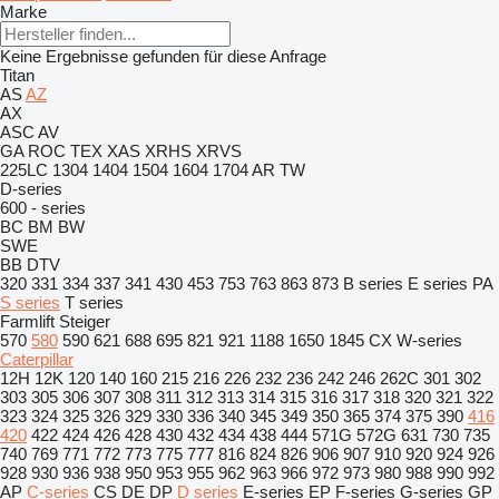
Marke
Keine Ergebnisse gefunden für diese Anfrage
Titan
AS
AZ
AX
ASC
AV
GA
ROC
TEX
XAS
XRHS
XRVS
225LC
1304
1404
1504
1604
1704
AR
TW
D-series
600 - series
BC
BM
BW
SWE
BB
DTV
320
331
334
337
341
430
453
753
763
863
873
B series
E series
PA
S series
T series
Farmlift
Steiger
570
580
590
621
688
695
821
921
1188
1650
1845
CX
W-series
Caterpillar
12H
12K
120
140
160
215
216
226
232
236
242
246
262C
301
302
303
305
306
307
308
311
312
313
314
315
316
317
318
320
321
322
323
324
325
326
329
330
336
340
345
349
350
365
374
375
390
416
420
422
424
426
428
430
432
434
438
444
571G
572G
631
730
735
740
769
771
772
773
775
777
816
824
826
906
907
910
920
924
926
928
930
936
938
950
953
955
962
963
966
972
973
980
988
990
992
AP
C-series
CS
DE
DP
D series
E-series
EP
F-series
G-series
GP