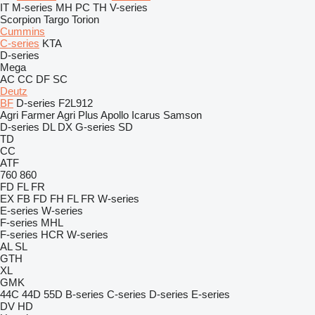
IT
M-series
MH
PC
TH
V-series
Scorpion
Targo
Torion
Cummins
C-series
KTA
D-series
Mega
AC
CC
DF
SC
Deutz
BF
D-series
F2L912
Agri Farmer
Agri Plus
Apollo
Icarus
Samson
D-series
DL
DX
G-series
SD
TD
CC
ATF
760
860
FD
FL
FR
EX
FB
FD
FH
FL
FR
W-series
E-series
W-series
F-series
MHL
F-series
HCR
W-series
AL
SL
GTH
XL
GMK
44C
44D
55D
B-series
C-series
D-series
E-series
DV
HD