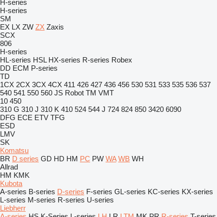
H-series
H-series
SM
EX
LX
ZW
ZX
Zaxis
SCX
806
H-series
HL-series
HSL
HX-series
R-series
Robex
DD
ECM
P-series
TD
1CX
2CX
3CX
4CX
411
426
427
436
456
530
531
533
535
536
537
540
541
550
560
JS
Robot
TM
VMT
10
450
310 G
310 J
310 K
410
524
544 J
724
824
850
3420
6090
DFG
ECE
ETV
TFG
ESD
LMV
SK
Komatsu
BR
D series
GD
HD
HM
PC
PW
WA
WB
WH
Allrad
HM
KMK
Kubota
A-series
B-series
D-series
F-series
GL-series
KC-series
KX-series
L-series
M-series
R-series
U-series
Liebherr
A-series
HS
K-Series
L-series
LH
LR
LTM
MK
PR
R-series
T-series