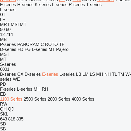
E-series
H-series
K-series
L-series
R-series
T-series
L-series
GT
LE
MRT
MSI
MT
50
60
12
714
MB
P-series
PANORAMIC
ROTO
TF
D-series
FD
FG
L-series
MT
Pajero
MST
MT
S-series
6001
B-series
CX
D-series
E-series
L-series
LB
LM
LS
MH
NH
TL
TM
W-
series
WE
PD
F-series
L-series
MH
RH
EB
1100 Series
2500 Series
2800 Series
4000 Series
RW
QH
QJ
SKL
643
818
835
SD
SB