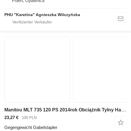
Polen, Opalenica
PHU "Karetina" Agnieszka Wilczyńska
Manitou MLT 735 120 PS 2014rok Obciążnik Tylny Hak Dociążenie Zderzak CZ
23,27 €
100 PLN
Gegengewicht Gabelstapler