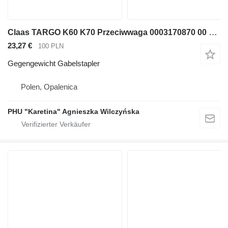
Claas TARGO K60 K70 Przeciwwaga 0003170870 00 0317 087 0 000317088
23,27 €
100 PLN
Gegengewicht Gabelstapler
Polen, Opalenica
PHU "Karetina" Agnieszka Wilczyńska