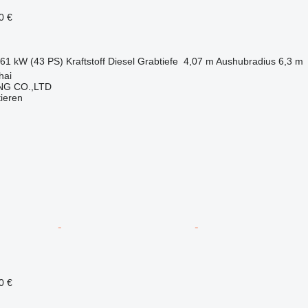
0 €
.61 kW (43 PS)
Kraftstoff
Diesel
Grabtiefe
4,07 m
Aushubradius
6,3 m
hai
NG CO.,LTD
tieren
0 €