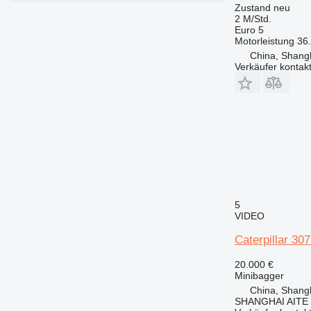
Zustand
neu
2 M/Std.
Euro 5
Motorleistung
36
China, Shang
Verkäufer kontak
5
VIDEO
Caterpillar 30
20.000 €
Minibagger
China, Shang
SHANGHAI AITE