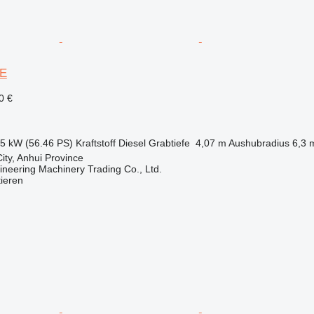
7E
0 €
.5 kW (56.46 PS)
Kraftstoff
Diesel
Grabtiefe
4,07 m
Aushubradius
6,3 
ity, Anhui Province
ineering Machinery Trading Co., Ltd.
tieren