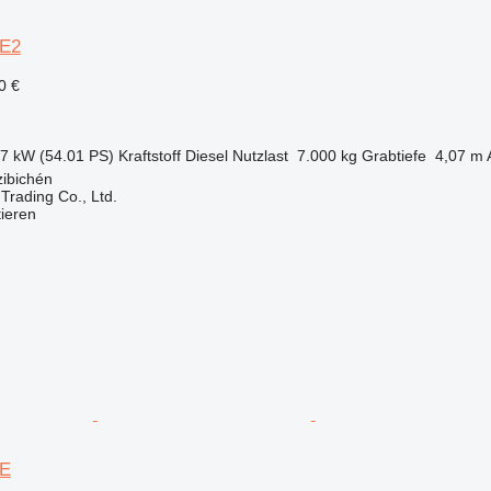
7E2
0 €
.7 kW (54.01 PS)
Kraftstoff
Diesel
Nutzlast
7.000 kg
Grabtiefe
4,07 m
zibichén
Trading Co., Ltd.
tieren
7E