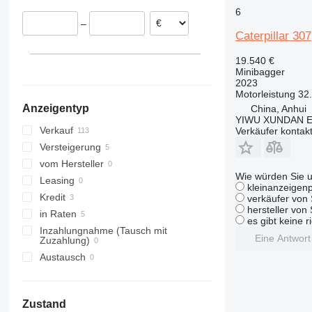
Spanien
6
8035
–
8045
Caterpillar 307
8050
19.540 €
8052
Minibagger
8055
2023
Motorleistung
32
8056
Anzeigentyp
China, Anhui
8060
YIWU XUNDAN 
8065
Verkauf
Verkäufer kontak
8080
Versteigerung
8085
vom Hersteller
Wie würden Sie u
JS
Leasing
kleinanzeigenp
JZ
Kredit
verkäufer von 
hersteller von
in Raten
es gibt keine r
Inzahlungnahme (Tausch mit
Eine Antwor
Zuzahlung)
Austausch
Zustand