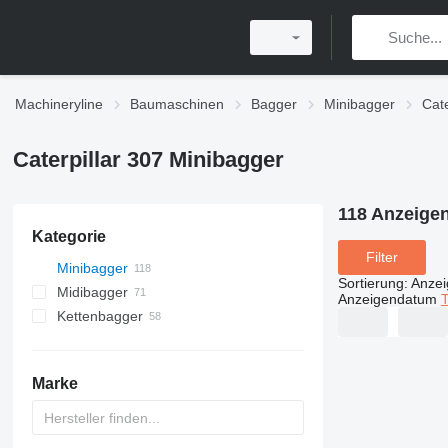
Machineryline
Baumaschinen
Bagger
Minibagger
Cate
Caterpillar 307 Minibagger
118 Anzeige
Kategorie
Filter
Minibagger
Sortierung
:
Anze
Midibagger
Anzeigendatum
T
Kettenbagger
Marke