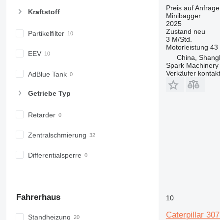
Preis auf Anfrage
Kraftstoff
Minibagger
2025
Zustand
neu
Partikelfilter
3 M/Std.
Motorleistung
43
EEV
China, Shang
Spark Machinery 
Verkäufer kontak
AdBlue Tank
Getriebe Typ
Retarder
Zentralschmierung
Differentialsperre
Fahrerhaus
10
Caterpillar 30
Standheizung