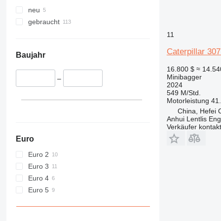
neu
gebraucht
11
Caterpillar 30
Baujahr
16.800 $
≈ 14.54
Minibagger
–
2024
549 M/Std.
Motorleistung
41
China, Hefei C
Anhui Lentlis Eng
Verkäufer kontak
Euro
Euro 2
Euro 3
Euro 4
Euro 5