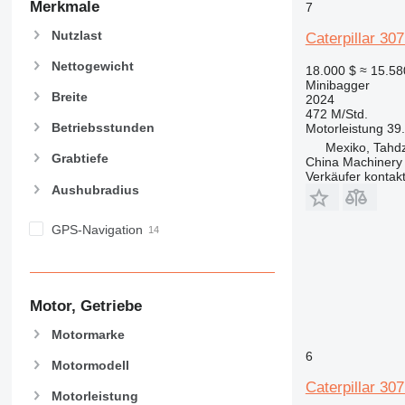
Merkmale
7
Nutzlast
Caterpillar 30
Nettogewicht
18.000 $
≈ 15.58
Minibagger
Breite
2024
472 M/Std.
Betriebsstunden
Motorleistung
39
Mexiko, Tahd
Grabtiefe
China Machinery 
Verkäufer kontak
Aushubradius
GPS-Navigation
Motor, Getriebe
Motormarke
6
Motormodell
Caterpillar 30
Motorleistung