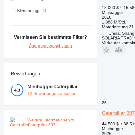
18.000 $
≈ 15.58
Klimaanlage
Minibagger
2018
1.888 M/Std.
Motorleistung
31
China, Shang
Vermissen Sie bestimmte Filter?
SOLARIA TRADI
Verkäufer kontak
Änderung vorschlagen
Bewertungen
Minibagger Caterpillar
4.3
12 Bewertungen ansehen
26
Caterpillar 307
Weitere Informationen zu
44.500 $
≈ 38.51
Caterpillar 307
Minibagger
2026