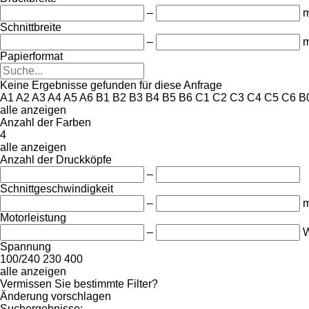
–
Schnittbreite
–
Papierformat
Keine Ergebnisse gefunden für diese Anfrage
A1
A2
A3
A4
A5
A6
B1
B2
B3
B4
B5
B6
C1
C2
C3
C4
C5
C6
B
alle anzeigen
Anzahl der Farben
4
alle anzeigen
Anzahl der Druckköpfe
–
Schnittgeschwindigkeit
–
Motorleistung
–
Spannung
100/240
230
400
alle anzeigen
Vermissen Sie bestimmte Filter?
Änderung vorschlagen
Suchergebnisse: