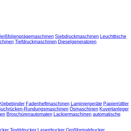
Heißfolienprägemaschinen
Siebdruckmaschinen
Leuchttische
chinen
Tiefdruckmaschinen
Dieselgeneratoren
Klebebinder
Fadenheftmaschinen
Laminiergeräte
Papierrüttler
Buchrücken-Rundungsmaschinen
Ösmaschinen
Kuvertanleger
nen
Broschürenautomaten
Lackiermaschinen
automatische
cker
Textildrucker
Laserdrucker
Großformatdrucker