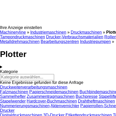
Ihre Anzeige einstellen
Machineryline
»
Industriemaschinen
»
Druckmaschinen
»
Plott
Tampondruckmaschinen
Drucker-Verbrauchsmaterialien
Rolle
Metalldrehmaschinen
Bearbeitungszentren
Industriepumpen
»
Plotter
Kategorie
Keine Ergebnisse gefunden für diese Anfrage
Druckweiterverarbeitungsmaschinen
Falzmaschinen
Papierschneidemaschinen
Buchbindemaschin
Sammelhefter
Zusammentragmaschinen
Buchpresse
Stapellift
Stapelwender
Hardcover-Buchmaschinen
Drahtheftmaschinen
Nummerierungsmaschinen
Aktenvernichter
Papierrollen-Schn
Drucker
Digitaldruckmaschinen
3D-Drucker
Etikettendruckmaschinen
T