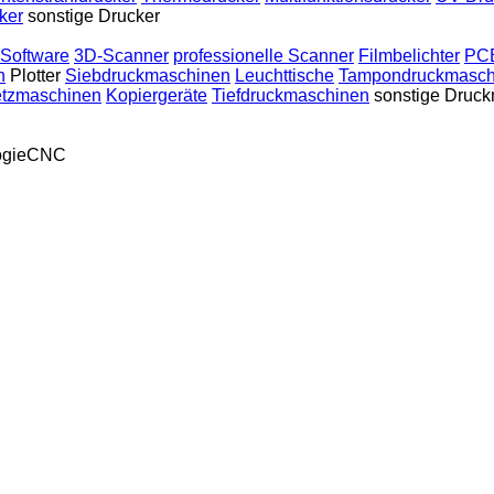
ker
sonstige Drucker
Software
3D-Scanner
professionelle Scanner
Filmbelichter
PCB
n
Plotter
Siebdruckmaschinen
Leuchttische
Tampondruckmasch
etzmaschinen
Kopiergeräte
Tiefdruckmaschinen
sonstige Druc
ogieCNC