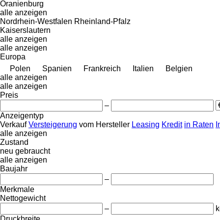
Oranienburg
alle anzeigen
Nordrhein-Westfalen
Rheinland-Pfalz
Kaiserslautern
alle anzeigen
alle anzeigen
Europa
Polen
Spanien
Frankreich
Italien
Belgien
alle anzeigen
alle anzeigen
Preis
–
Anzeigentyp
Verkauf
Versteigerung
vom Hersteller
Leasing
Kredit
in Raten
I
alle anzeigen
Zustand
neu
gebraucht
alle anzeigen
Baujahr
–
Merkmale
Nettogewicht
–
k
Druckbreite