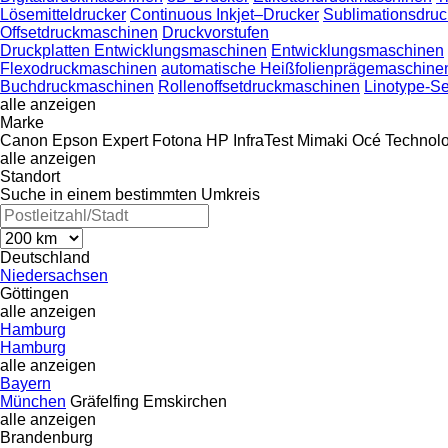
Lösemitteldrucker
Continuous Inkjet–Drucker
Sublimationsdruc
Offsetdruckmaschinen
Druckvorstufen
Druckplatten Entwicklungsmaschinen
Entwicklungsmaschinen
Flexodruckmaschinen
automatische Heißfolienprägemaschine
Buchdruckmaschinen
Rollenoffsetdruckmaschinen
Linotype-S
alle anzeigen
Marke
Canon
Epson
Expert
Fotona
HP
InfraTest
Mimaki
Océ
Technol
alle anzeigen
Standort
Suche in einem bestimmten Umkreis
Deutschland
Niedersachsen
Göttingen
alle anzeigen
Hamburg
Hamburg
alle anzeigen
Bayern
München
Gräfelfing
Emskirchen
alle anzeigen
Brandenburg