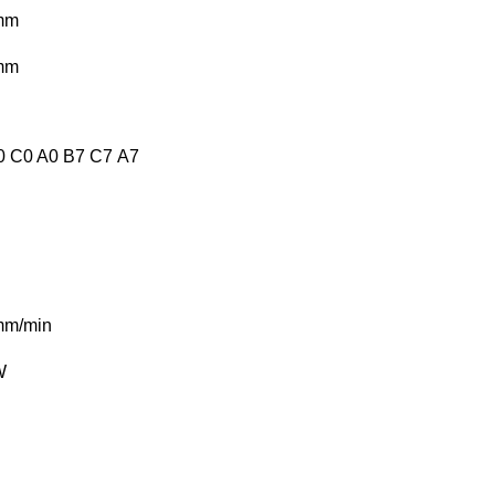
mm
mm
0
C0
A0
B7
C7
А7
mm/min
W