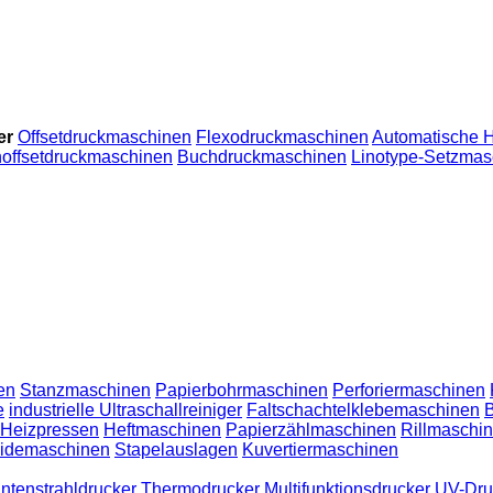
er
Offsetdruckmaschinen
Flexodruckmaschinen
Automatische 
noffsetdruckmaschinen
Buchdruckmaschinen
Linotype-Setzmas
en
Stanzmaschinen
Papierbohrmaschinen
Perforiermaschinen
e
industrielle Ultraschallreiniger
Faltschachtelklebemaschinen
Heizpressen
Heftmaschinen
Papierzählmaschinen
Rillmaschi
eidemaschinen
Stapelauslagen
Kuvertiermaschinen
intenstrahldrucker
Thermodrucker
Multifunktionsdrucker
UV-Dru