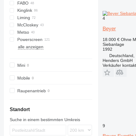
FABO
60
SM
E-series
Kinglink
S-series
FTB
542
PC
Combo
Liming
FTI
640
Explorer
2LSX
Mobiscreen
4
McCloskey
FTS
Frontier
KL
516
Beyer
Metso
Fullstar
Novum
ZSW
R-series
Powerscreen
MCK
S-series
Lokotrack
18.000 €
Ohne M
Siebanlage
alle anzeigen
ME
V-series
Nordberg
Chieftain
MPB
CS
Remax
QA
820
683
T5
1412
Orbital 3000
1992
PRO
Commander
RM
QE
883+
694
TS
Deutschland, 
Henders GmbH
Warrior
TSV
873
Mini
Verkäufer kontak
883
Mobile
Raupenantrieb
Standort
Suche in einem bestimmten Umkreis
9