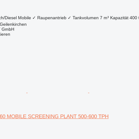
ch/Diesel
Mobile
✓
Raupenantrieb
✓
Tankvolumen
7 m³
Kapazität
400 
Geilenkirchen
 GmbH
tieren
-60 MOBILE SCREENING PLANT 500-600 TPH