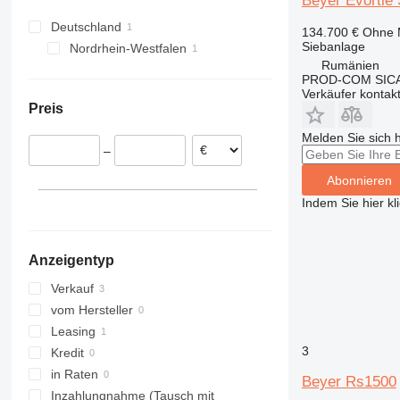
Beyer Evortle
Deutschland
134.700 €
Ohne 
Siebanlage
Nordrhein-Westfalen
Rumänien
Bielefeld
PROD-COM SIC
Verkäufer kontak
Preis
Melden Sie sich 
–
Abonnieren
Indem Sie hier kl
Anzeigentyp
Verkauf
vom Hersteller
Leasing
3
Kredit
in Raten
Beyer Rs1500
Inzahlungnahme (Tausch mit