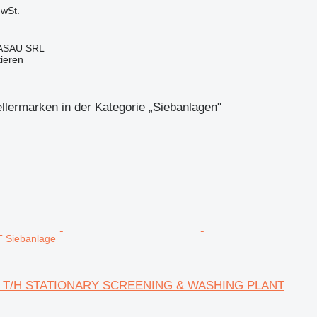
wSt.
ASAU SRL
tieren
llermarken in der Kategorie „Siebanlagen‎"
 Siebanlage
0 T/H STATIONARY SCREENING & WASHING PLANT