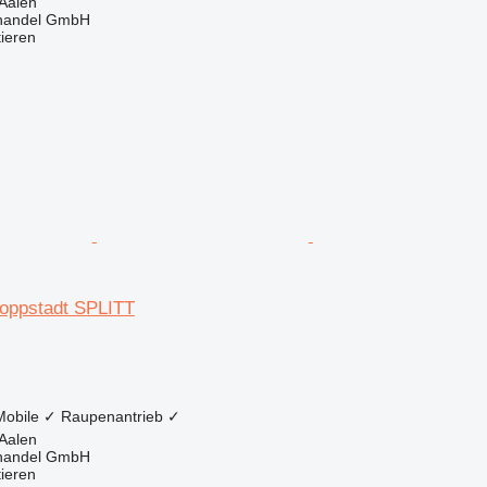
Aalen
handel GmbH
tieren
ppstadt SPLITT
Mobile
✓
Raupenantrieb
✓
Aalen
handel GmbH
tieren