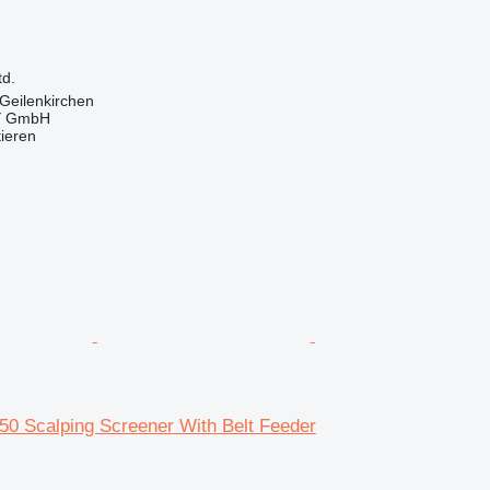
td.
Geilenkirchen
 GmbH
tieren
0 Scalping Screener With Belt Feeder