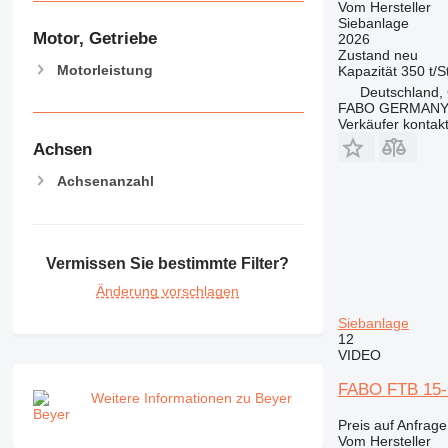
Vom Hersteller
Siebanlage
Motor, Getriebe
2026
Zustand
neu
Motorleistung
Kapazität
350 t/S
Deutschland, 
FABO GERMANY
Verkäufer kontak
Achsen
Achsenanzahl
Vermissen Sie bestimmte Filter?
Änderung vorschlagen
Siebanlage
12
VIDEO
FABO FTB 15-5
Weitere Informationen zu Beyer
Preis auf Anfrage
Vom Hersteller