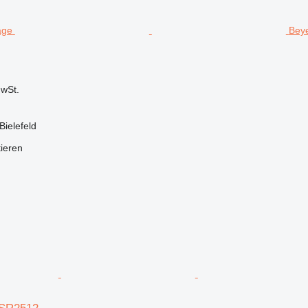
Beye
wSt.
Bielefeld
tieren