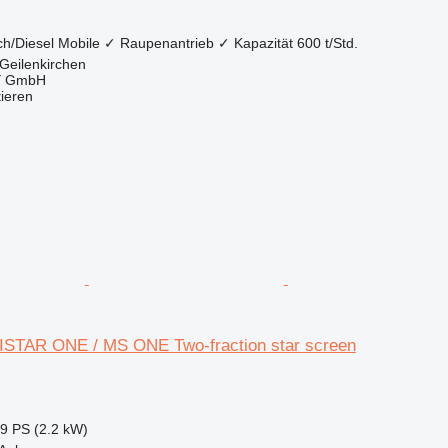
ch/Diesel
Mobile
✓
Raupenantrieb
✓
Kapazität
600 t/Std.
Geilenkirchen
 GmbH
tieren
STAR ONE / MS ONE Two-fraction star screen
99 PS (2.2 kW)