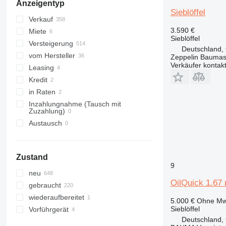
Anzeigentyp
Sieblöffel
Verkauf
3.590 €
Miete
Sieblöffel
Versteigerung
Deutschland, 
vom Hersteller
Zeppelin Bauma
Verkäufer kontak
Leasing
Kredit
in Raten
Inzahlungnahme (Tausch mit
Zuzahlung)
Austausch
Zustand
9
neu
OilQuick 1.67 
gebraucht
wiederaufbereitet
5.000 €
Ohne Mw
Sieblöffel
Vorführgerät
Deutschland,