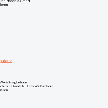
 und Handels GmbH
tieren
atator
 Wei&Szlig;Enhorn
schinen GmbH NL Ulm-Weißenhorn
tieren