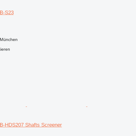
B-S23
 München
tieren
B-HDS207 Shafts Screener