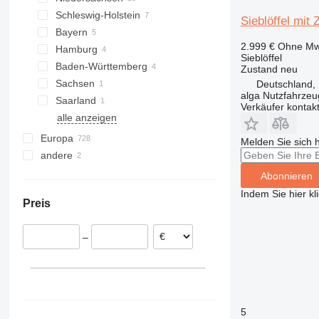
Schleswig-Holstein
Dormagen
Lauenbrück
Sieblöffel mit 
Bayern
Halver
Meppen
Grossenaspe
2.999 €
Ohne Mw
Hamburg
Isselburg
Sittensen
Lübeck
München
Sieblöffel
Baden-Württemberg
Rhede
Göttingen
Hamburg
Zustand
neu
Sachsen
Wesseling
Westerstede
Balingen
Deutschland, 
alga Nutzfahrze
Saarland
Tübingen
Chemnitz
Verkäufer kontak
alle anzeigen
Saarbrücken
Burghaun
Europa
Melden Sie sich 
andere
Spanien
Vereinigtes Königreich
Ukraine
Abonnieren
Niederlande
Indem Sie hier kl
Preis
Polen
Frankreich
–
Belgien
Italien
Slowakei
alle anzeigen
5