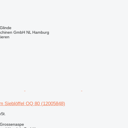
Glinde
schinen GmbH NL Hamburg
tieren
m Sieblöffel OQ 80 (12005848)
St.
 Grossenaspe