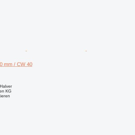
00 mm / CW 40
Halver
gen KG
tieren