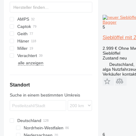
AMPS
Bagger
Captok
AZ
CBR
5
Geith
CK
325
Sieblöffel mit 
Häner
336
H-series
ZX
HSB
Miller
374
HHG
TB
2.999 €
Ohne Mw
Sieblöffel
Verachtert
HSL
OQ
EX
BT
TB
Zustand
neu
alle anzeigen
HTL
TH-THB
CW
EC
Deutschland, 
alga Nutzfahrze
Verkäufer kontak
Standort
Suche in einem bestimmten Umkreis
Deutschland
Nordrhein-Westfalen
6
Niedersachsen
Köln