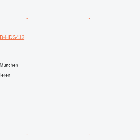
MB-HDS412
 München
tieren