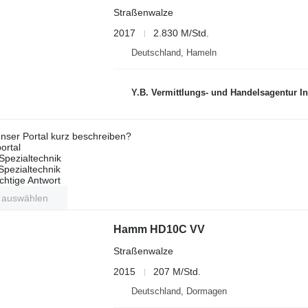
Straßenwalze
2017
2.830 M/Std.
Deutschland, Hameln
Y.B. Vermittlungs- und Handelsagentur I
nser Portal kurz beschreiben?
ortal
Spezialtechnik
 Spezialtechnik
ichtige Antwort
t auswählen
Hamm HD10C VV
Straßenwalze
2015
207 M/Std.
Deutschland, Dormagen