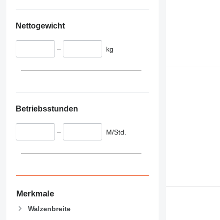
Nettogewicht
–
kg
Betriebsstunden
–
M/Std.
Merkmale
Walzenbreite