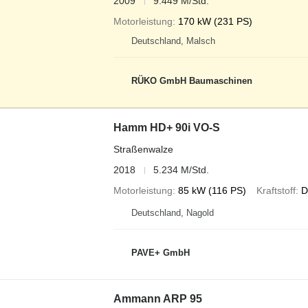
2009
9.449 M/Std.
Motorleistung
170 kW (231 PS)
Deutschland, Malsch
RÜKO GmbH Baumaschinen
Hamm HD+ 90i VO-S
Straßenwalze
2018
5.234 M/Std.
Motorleistung
85 kW (116 PS)
Kraftstoff
D
Deutschland, Nagold
PAVE+ GmbH
Ammann ARP 95