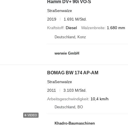
Hamm DV+ 90i VO-S
Straßenwalze
2019
1.691 M/Std.
Kraftstoff
Diesel
Walzenbreite
1.680 mm
Deutschland, Konz
werwie GmbH
BOMAG BW 174 AP-AM
Straßenwalze
2011
3.103 M/Std.
Arbeitsgeschwindigkeit
10,4 km/h
Deutschland, BO
VIDEO
Khadro-Baumaschinen