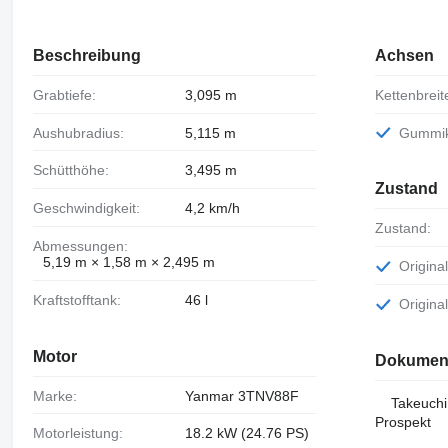
Beschreibung
Achsen
Grabtiefe:
3,095 m
Kettenbreit
Aushubradius:
5,115 m
Gummi
Schütthöhe:
3,495 m
Zustand
Geschwindigkeit:
4,2 km/h
Zustand:
Abmessungen:
5,19 m × 1,58 m × 2,495 m
Origin
Kraftstofftank:
46 l
Origin
Motor
Dokumen
Marke:
Yanmar 3TNV88F
Takeuchi
Prospekt
Motorleistung:
18.2 kW (24.76 PS)