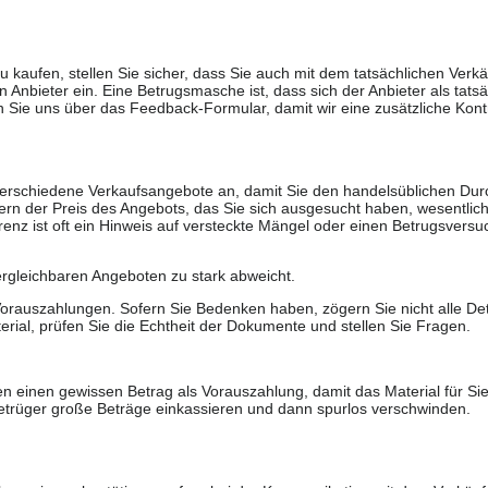
u kaufen, stellen Sie sicher, dass Sie auch mit dem tatsächlichen Verkä
 Anbieter ein. Eine Betrugsmasche ist, dass sich der Anbieter als tatsä
 Sie uns über das Feedback-Formular, damit wir eine zusätzliche Kontr
 verschiedene Verkaufsangebote an, damit Sie den handelsüblichen Durc
rn der Preis des Angebots, das Sie sich ausgesucht haben, wesentlich n
renz ist oft ein Hinweis auf versteckte Mängel oder einen Betrugsversu
ergleichbaren Angeboten zu stark abweicht.
rauszahlungen. Sofern Sie Bedenken haben, zögern Sie nicht alle Deta
erial, prüfen Sie die Echtheit der Dokumente und stellen Sie Fragen.
n einen gewissen Betrag als Vorauszahlung, damit das Material für Sie 
trüger große Beträge einkassieren und dann spurlos verschwinden.