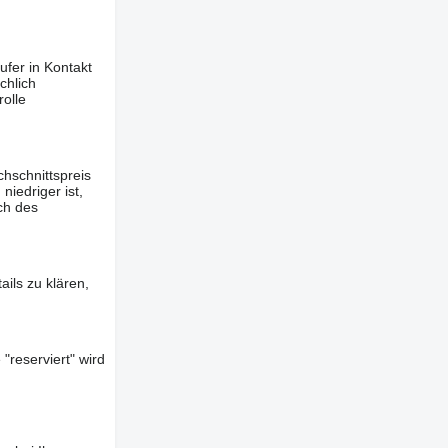
ufer in Kontakt
chlich
olle
hschnittspreis
iedriger ist,
ch des
ils zu klären,
"reserviert" wird