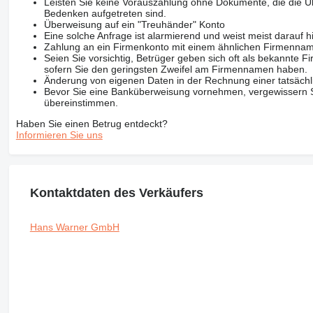
Leisten Sie keine Vorauszahlung ohne Dokumente, die die Ü
Bedenken aufgetreten sind.
Überweisung auf ein "Treuhänder" Konto
Eine solche Anfrage ist alarmierend und weist meist darauf h
Zahlung an ein Firmenkonto mit einem ähnlichen Firmenna
Seien Sie vorsichtig, Betrüger geben sich oft als bekannte
sofern Sie den geringsten Zweifel am Firmennamen haben.
Änderung von eigenen Daten in der Rechnung einer tatsächl
Bevor Sie eine Banküberweisung vornehmen, vergewissern Sie
übereinstimmen.
Haben Sie einen Betrug entdeckt?
Informieren Sie uns
Kontaktdaten des Verkäufers
Hans Warner GmbH