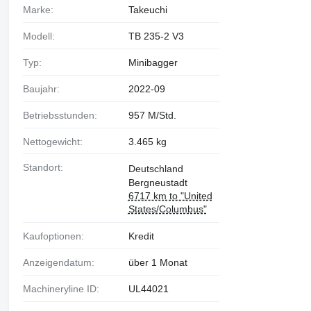
Marke:
Takeuchi
Modell:
TB 235-2 V3
Typ:
Minibagger
Baujahr:
2022-09
Betriebsstunden:
957 M/Std.
Nettogewicht:
3.465 kg
Standort:
Deutschland
Bergneustadt
6717 km to "United
States/Columbus"
Kaufoptionen:
Kredit
Anzeigendatum:
über 1 Monat
Machineryline ID:
UL44021