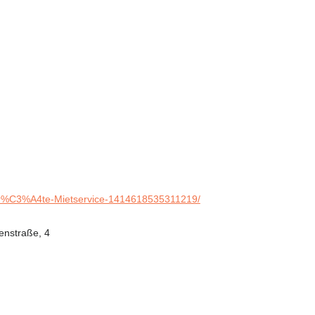
%C3%A4te-Mietservice-1414618535311219/
enstraße, 4