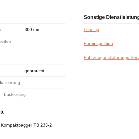
Sonstige Dienstleistun
e:
300 mm
Leasing
ketten
Ferninspektion
Fahrzeugauslieferungs-Serv
gebraucht
allackierung
al - Lackierung
te
 Kompaktbagger TB 235-2