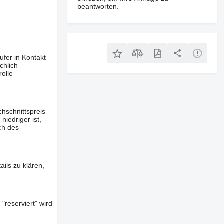
beantworten.
ufer in Kontakt
chlich
olle
hschnittspreis
iedriger ist,
ch des
ils zu klären,
"reserviert" wird