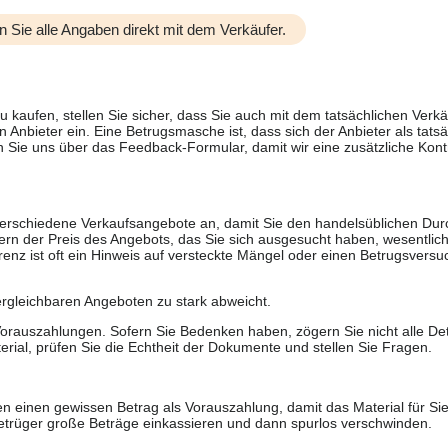
n Sie alle Angaben direkt mit dem Verkäufer.
u kaufen, stellen Sie sicher, dass Sie auch mit dem tatsächlichen Verkä
 Anbieter ein. Eine Betrugsmasche ist, dass sich der Anbieter als tatsä
 Sie uns über das Feedback-Formular, damit wir eine zusätzliche Kontr
 verschiedene Verkaufsangebote an, damit Sie den handelsüblichen Durc
rn der Preis des Angebots, das Sie sich ausgesucht haben, wesentlich n
renz ist oft ein Hinweis auf versteckte Mängel oder einen Betrugsversu
ergleichbaren Angeboten zu stark abweicht.
rauszahlungen. Sofern Sie Bedenken haben, zögern Sie nicht alle Deta
erial, prüfen Sie die Echtheit der Dokumente und stellen Sie Fragen.
n einen gewissen Betrag als Vorauszahlung, damit das Material für Sie 
trüger große Beträge einkassieren und dann spurlos verschwinden.