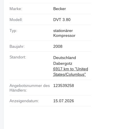
Marke:
Becker
Modell:
DVT 3.80
Typ:
stationärer
Kompressor
Baujahr:
2008
Standort:
Deutschland
Dabergotz
6917 km to "United
States/Columbus"
Angebotsnummer des
123539258
Händlers:
Anzeigendatum:
15.07.2026