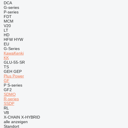
DCA
G-series
P-series
FDT
MCM
V20
LT
HD
HFW
HYW
EU
G-Series
KawaKenki
KK
GLU-55-SR
TS
GEH
GEP
Plus Power
GF
P
S-series
GF2
SDMO
R-series
SSDP
RL
VB
X-CHAIN
X-HYBRID
alle anzeigen
Standort