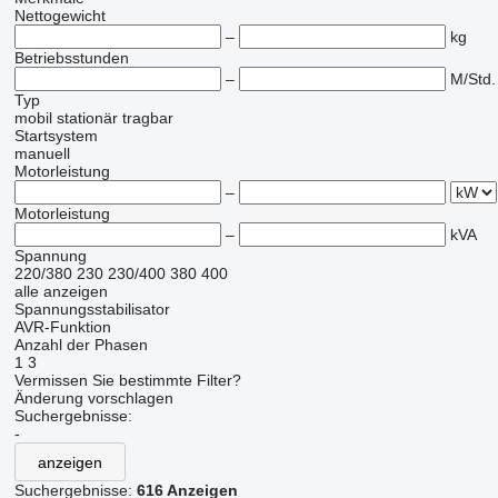
Nettogewicht
–
kg
Betriebsstunden
–
M/Std.
Typ
mobil
stationär
tragbar
Startsystem
manuell
Motorleistung
–
Motorleistung
–
kVA
Spannung
220/380
230
230/400
380
400
alle anzeigen
Spannungsstabilisator
AVR-Funktion
Anzahl der Phasen
1
3
Vermissen Sie bestimmte Filter?
Änderung vorschlagen
Suchergebnisse:
-
anzeigen
Suchergebnisse:
616 Anzeigen