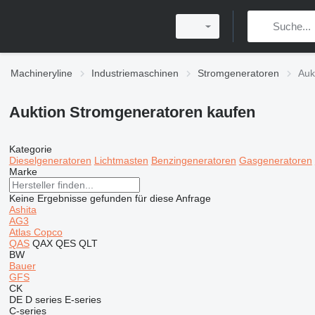
Machineryline
Industriemaschinen
Stromgeneratoren
Auk
Auktion Stromgeneratoren kaufen
Kategorie
Dieselgeneratoren
Lichtmasten
Benzingeneratoren
Gasgeneratoren
Marke
Keine Ergebnisse gefunden für diese Anfrage
Ashita
AG3
Atlas Copco
QAS
QAX
QES
QLT
BW
Bauer
GFS
CK
DE
D series
E-series
C-series