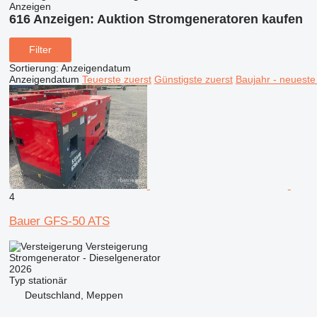
Anzeigen
616 Anzeigen:
Auktion Stromgeneratoren kaufen
Filter
Sortierung
:
Anzeigendatum
Anzeigendatum
Teuerste zuerst
Günstigste zuerst
Baujahr - neueste
4
Bauer GFS-50 ATS
Versteigerung
Stromgenerator - Dieselgenerator
2026
Typ
stationär
Deutschland, Meppen