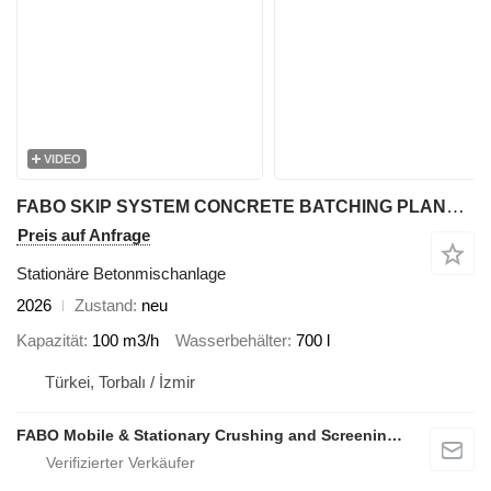
VIDEO
FABO SKIP SYSTEM CONCRETE BATCHING PLANT | 110m3/h Capacity
Preis auf Anfrage
Stationäre Betonmischanlage
2026
Zustand
neu
Kapazität
100 m3/h
Wasserbehälter
700 l
Türkei, Torbalı / İzmir
FABO Mobile & Stationary Crushing and Screening Plants | Concrete Batching Plants Manufacturer