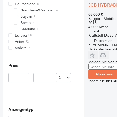
Deutschland
JCB HYDRAD
Nordrhein-Westfalen
65.000 €
Bayern
Münster
Bagger - Mobilb
2016
Sachsen
Dormagen
Moosburg an der Isar
4.600 M/Std.
Saarland
Hamm
Erlangen
Dresden
Euro 4
Kraftstoff
Diesel
A
Europa
Saarbrücken
Deutschland,
Asien
Niederlande
KLARMANN-LE
andere
Frankreich
China
Verkäufer kontak
Österreich
Indien
Ukraine
Polen
Vereinigte Arabische Emirate
Kamerun
Melden Sie sich 
Preis
Tschechien
Moldawien
Rumänien
Abonnieren
–
Italien
Indem Sie hier kl
Spanien
alle anzeigen
Anzeigentyp