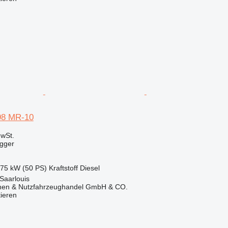
98 MR-10
wSt.
agger
.75 kW (50 PS)
Kraftstoff
Diesel
Saarlouis
nen & Nutzfahrzeughandel GmbH & CO.
tieren