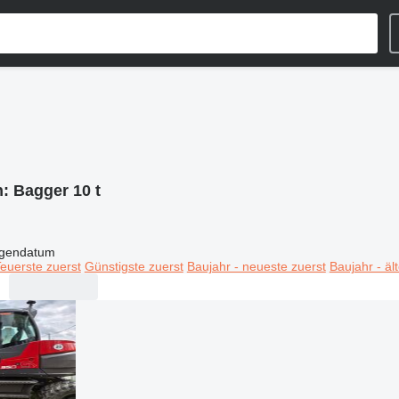
n:
Bagger 10 t
igendatum
euerste zuerst
Günstigste zuerst
Baujahr - neueste zuerst
Baujahr - äl