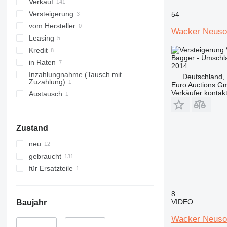
Verkauf
Versteigerung
54
vom Hersteller
Wacker Neus
Leasing
Kredit
Bagger - Umschl
in Raten
2014
Inzahlungnahme (Tausch mit
Deutschland,
Zuzahlung)
Euro Auctions G
Verkäufer kontak
Austausch
Zustand
neu
gebraucht
für Ersatzteile
8
VIDEO
Baujahr
Wacker Neuso
–