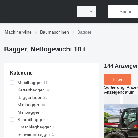
Machineryline
Baumaschinen
Bagger
Bagger, Nettogewicht 10 t
144 Anzeige
Kategorie
Filter
Mobilbagger
Sortierung
:
Anze
Kettenbagger
Anzeigendatum
T
Baggerlader
Midibagger
Minibagger
Schreitbagger
Umschlagbagger
Schwimmbagger