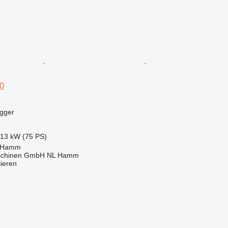
0
agger
.13 kW (75 PS)
, Hamm
schinen GmbH NL Hamm
tieren