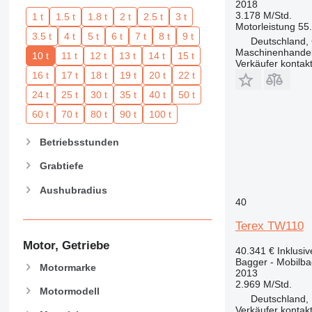
2018
3.178 M/Std.
1 t
1.5 t
1.8 t
2 t
2.5 t
3 t
Motorleistung
55
3.5 t
4 t
5 t
6 t
7 t
8 t
9 t
Deutschland,
Maschinenhandel
10 t
11 t
12 t
13 t
14 t
15 t
Verkäufer kontak
16 t
17 t
18 t
19 t
20 t
22 t
24 t
25 t
30 t
35 t
40 t
50 t
60 t
70 t
80 t
90 t
100 t
Betriebsstunden
Grabtiefe
Aushubradius
40
Terex TW110
Motor, Getriebe
40.341 €
Inklusi
Bagger - Mobilb
Motormarke
2013
2.969 M/Std.
Motormodell
Deutschland,
Verkäufer kontak