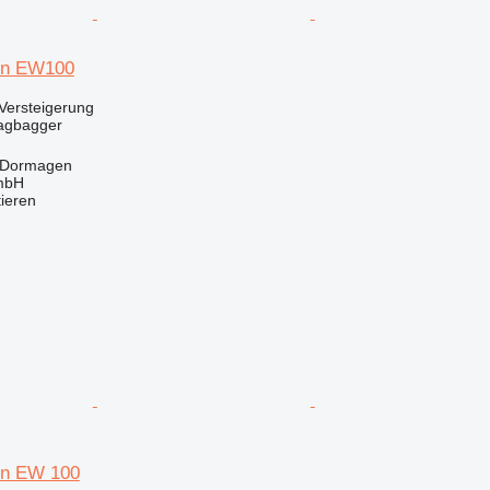
on EW100
Versteigerung
agbagger
 Dormagen
mbH
tieren
n EW 100