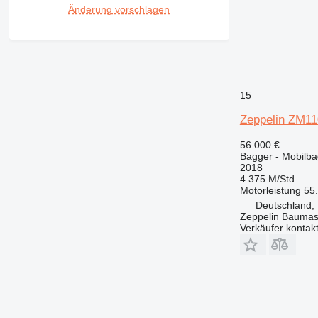
Änderung vorschlagen
15
Zeppelin ZM11
56.000 €
Bagger - Mobilb
2018
4.375 M/Std.
Motorleistung
55
Deutschland
Zeppelin Bauma
Verkäufer kontak