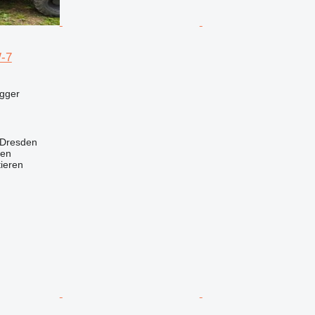
-7
agger
 Dresden
nen
tieren