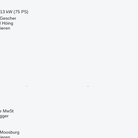
.13 kW (75 PS)
 Gescher
 Höing
tieren
ve MwSt
agger
 Moosburg
tieren