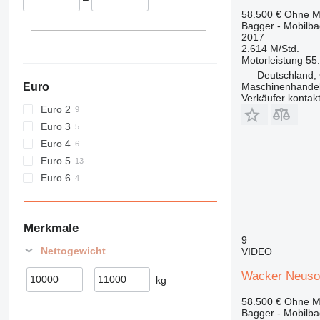
58.500 €
Ohne M
Bagger - Mobilb
2017
2.614 M/Std.
Motorleistung
55
Deutschland,
Euro
Maschinenhandel
Verkäufer kontak
Euro 2
Euro 3
Euro 4
Euro 5
Euro 6
Merkmale
9
Nettogewicht
VIDEO
Wacker Neuson
–
kg
58.500 €
Ohne M
Bagger - Mobilb