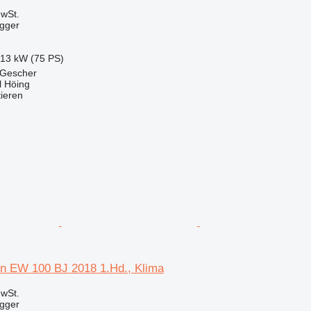
wSt.
agger
.13 kW (75 PS)
 Gescher
 Höing
tieren
 EW 100 BJ 2018 1.Hd., Klima
wSt.
agger