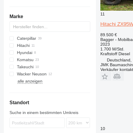
11
Marke
Hitachi ZX95W
89.500 €
Caterpillar
Bagger - Mobilb
2023
Hitachi
312
DX
1.700 M/Std.
Hyundai
313
EX
Kraftstoff
Diesel
Komatsu
320
ZX
HX-series
5CX
S-series
Deutschland,
JMK Baumaschi
Takeuchi
323
R-series
110
PC
A-series
12
E-series
Verkäufer kontak
Wacker Neuson
325
JS
PW
TB
TW
alle anzeigen
330
EW
XC
SV
ZM
336
XE
420
Standort
426
428
Suche in einem bestimmten Umkreis
444
E-series
10