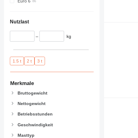
Euro 6
Nutzlast
–
kg
1.5 t
2 t
3 t
Merkmale
Bruttogewicht
Nettogewicht
Betriebsstunden
Geschwindigkeit
Masttyp