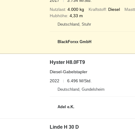
2017
3.734 M/Std.
Nutzlast
4.000 kg
Kraftstoff
Diesel
Mast
Hubhöhe
4,33 m
Deutschland, Stuhr
BlackForxx GmbH
Hyster H8.0FT9
Diesel-Gabelstapler
2022
6.496 M/Std.
Deutschland, Gundelsheim
Adel e.K.
Linde H 30 D