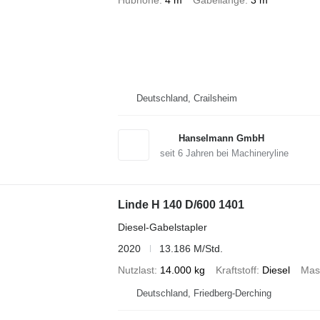
Hubhöhe
4 m
Gabellänge
3 m
Deutschland, Crailsheim
Hanselmann GmbH
seit
6
Jahren bei Machineryline
Linde H 140 D/600 1401
Diesel-Gabelstapler
2020
13.186 M/Std.
Nutzlast
14.000 kg
Kraftstoff
Diesel
Mas
Deutschland, Friedberg-Derching