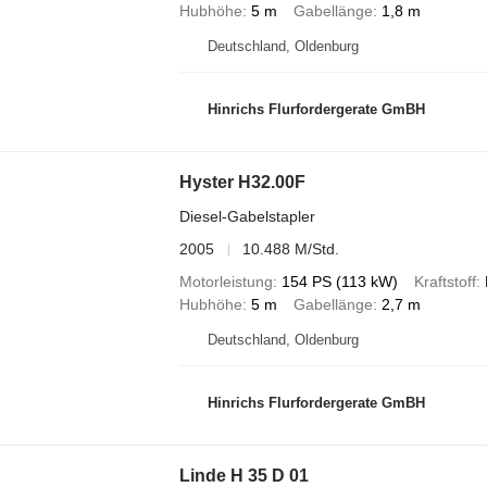
Hubhöhe
5 m
Gabellänge
1,8 m
Deutschland, Oldenburg
Hinrichs Flurfordergerate GmBH
Hyster H32.00F
Diesel-Gabelstapler
2005
10.488 M/Std.
Motorleistung
154 PS (113 kW)
Kraftstoff
Hubhöhe
5 m
Gabellänge
2,7 m
Deutschland, Oldenburg
Hinrichs Flurfordergerate GmBH
Linde H 35 D 01