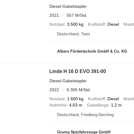
Diesel-Gabelstapler
2021
557 M/Std.
Nutzlast
3.500 kg
Kraftstoff
Diesel
Mast
Deutschland, Twist
Albers Fördertechnik GmbH & Co. KG
Linde H 16 D EVO 391-00
Diesel-Gabelstapler
2022
6.300 M/Std.
Nutzlast
1.600 kg
Kraftstoff
Diesel
Mast
Hubhöhe
4,63 m
Gabellänge
1,2 m
Deutschland, Friedberg-Derching
Gruma Nutzfahrzeuge GmbH