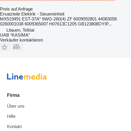
Preis auf Anfrage
Ersatzteile Elektrik - Steuereinheit
MX519491 EST-37A* 6WG-260(4) ZF 6009092801 44083058
0260001038 6009365007 H07613C1205 GB123808OYIP...
Litauen, Telšiai
UAB “KASIMA”
Verkäufer kontaktieren
Firma
Über uns
Hilfe
Kontakt