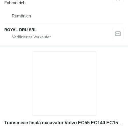
Fahrantrieb
Rumänien
ROYAL DRU SRL
Transmisie finală excavator Volvo EC55 EC140 EC150 EC160 Fahrantrieb für Volvo Transmisie finală pentru Volvo EC55, EC140, EC150, EC160 Baumaschinen