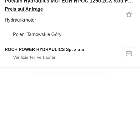
Poclain Hydraulics MOTEUR HPOC 1250 2CX Kod F19437.35 Hydraulikmotor für Bagger
Preis auf Anfrage
Hydraulikmotor
Polen, Tarnowskie Góry
ROCH POWER HYDRAULICS Sp. z o.o.