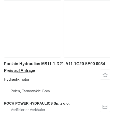
Poclain Hydraulics MS11-1-D21-A11-1G20-5E00 003443889H VERS:J Hydraulikmotor für Bagger
Preis auf Anfrage
Hydraulikmotor
Polen, Tarnowskie Góry
ROCH POWER HYDRAULICS Sp. z o.o.