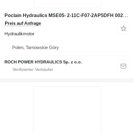
Poclain Hydraulics MSE05- 2-11C-F07-2AP5DFH 002343898Q Hydraulikmotor für Volvo EC70 Bagger
Preis auf Anfrage
Hydraulikmotor
Polen, Tarnowskie Góry
ROCH POWER HYDRAULICS Sp. z o.o.