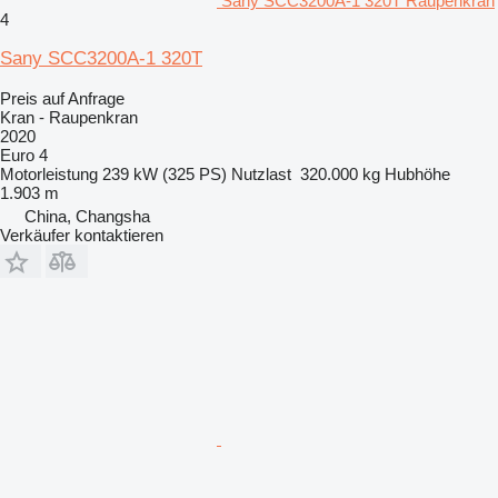
Sany SCC3200A-1 320T Raupenkran
4
Sany SCC3200A-1 320T
Preis auf Anfrage
Kran - Raupenkran
2020
Euro 4
Motorleistung
239 kW (325 PS)
Nutzlast
320.000 kg
Hubhöhe
1.903 m
China, Changsha
Verkäufer kontaktieren