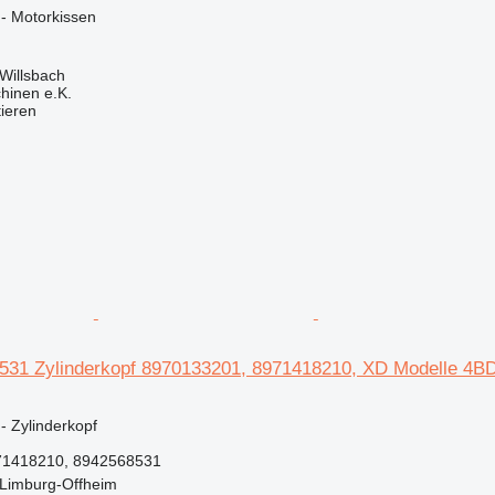
 - Motorkissen
Willsbach
hinen e.K.
tieren
531 Zylinderkopf 8970133201, 8971418210, XD Modelle 4BD
 - Zylinderkopf
71418210, 8942568531
 Limburg-Offheim