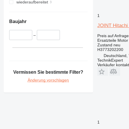
wiederaufbereitet
444
631
1
730
Baujahr
777
JOINT Hitachi
966
–
Preis auf Anfrage
972
Ersatzteile Motor
Zustand
neu
980
H3773202200
C-series
Deutschland, 
DE
TechnikExpert
Verkäufer kontak
D series
Vermissen Sie bestimmte Filter?
M-series
MH
Änderung vorschlagen
PC
V-series
1