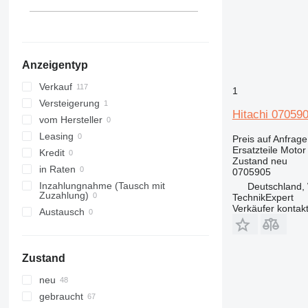
Estland
336
ZX870
alle anzeigen
340
345
349
Anzeigentyp
350
365
Verkauf
1
374
Versteigerung
Hitachi 07059
375
vom Hersteller
390
Leasing
Preis auf Anfrage
Ersatzteile Motor
416
Kredit
Zustand
neu
420
in Raten
0705905
422
Inzahlungnahme (Tausch mit
Deutschland, 
Zuzahlung)
TechnikExpert
424
Verkäufer kontak
Austausch
426
428
430
Zustand
432
neu
434
gebraucht
438