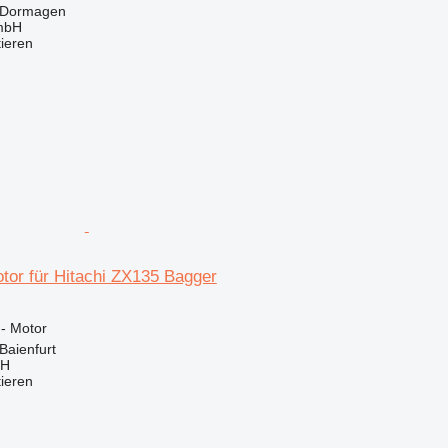
 Dormagen
mbH
tieren
tor für Hitachi ZX135 Bagger
 - Motor
Baienfurt
bH
tieren