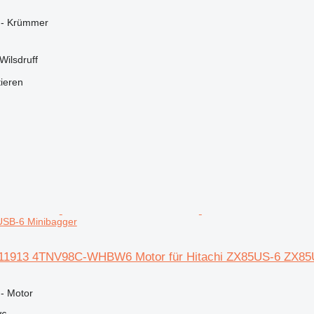
r - Krümmer
Wilsdruff
tieren
SB-6 Minibagger
011913 4TNV98C-WHBW6 Motor für Hitachi ZX85US-6 ZX85
 - Motor