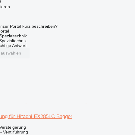
H
tieren
nser Portal kurz beschreiben?
ortal
Spezialtechnik
 Spezialtechnik
ichtige Antwort
t auswählen
hrung für Hitachi EX285LC Bagger
Versteigerung
 - Ventilführung