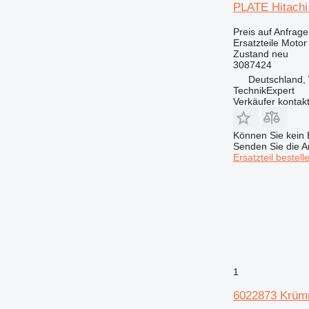
PLATE Hitachi
Preis auf Anfrage
Ersatzteile Motor
Zustand
neu
3087424
Deutschland, 
TechnikExpert
Verkäufer kontak
Können Sie kein E
Senden Sie die An
Ersatzteil bestell
1
6022873 Krümm