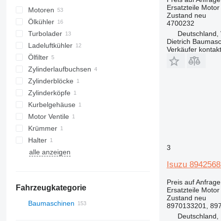
Ersatzteile Motor
Motoren
Zustand
neu
Ölkühler
4700232
Deutschland, 
Turbolader
Dietrich Baumasc
Ladeluftkühler
Verkäufer kontak
Ölfilter
Zylinderlaufbuchsen
Zylinderblöcke
Zylinderköpfe
Kurbelgehäuse
Motor Ventile
Krümmer
Halter
3
alle anzeigen
Isuzu 8942568
Preis auf Anfrage
Fahrzeugkategorie
Ersatzteile Motor
Zustand
neu
Baumaschinen
8970133201, 89
Bagger
Deutschland,