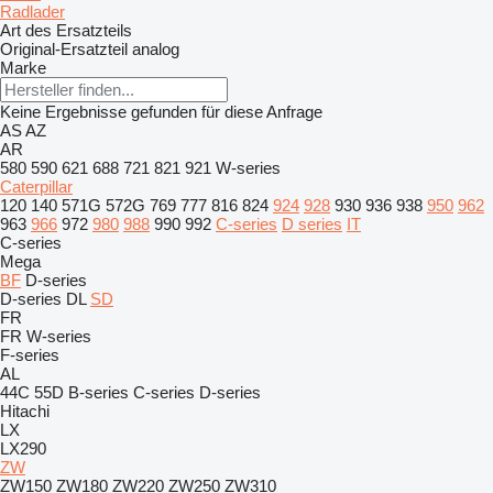
Radlader
Art des Ersatzteils
Original-Ersatzteil
analog
Marke
Keine Ergebnisse gefunden für diese Anfrage
AS
AZ
AR
580
590
621
688
721
821
921
W-series
Caterpillar
120
140
571G
572G
769
777
816
824
924
928
930
936
938
950
962
963
966
972
980
988
990
992
C-series
D series
IT
C-series
Mega
BF
D-series
D-series
DL
SD
FR
FR
W-series
F-series
AL
44C
55D
B-series
C-series
D-series
Hitachi
LX
LX290
ZW
ZW150
ZW180
ZW220
ZW250
ZW310