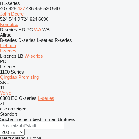
HL-series
407
426
427
436
456
530
540
John Deere
524
544 J
724
824
6090
Komatsu
D series
HD
PC
WA
WB
Allrad
B-series
D-series
L-series
R-series
Liebherr
L-series
L-series
LB
W-series
PD
L-series
1100 Series
Qingdao Promising
SKL
TL
Volvo
6300
EC
G-series
L-series
ZL
alle anzeigen
Standort
Suche in einem bestimmten Umkreis
Deutschland
Europa