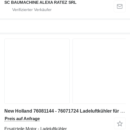
SC BAUMACHINE ALEXA RATEZ SRL
New Holland 76081144 - 76071724 Ladeluftkühler für New Holland W190 LW190B W190EVOLUTION Radlader
Preis auf Anfrage
Ersatzteile Motor - Ladeluftkühler