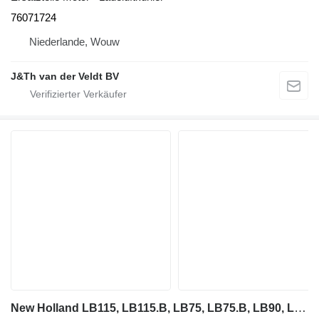
76071724
Niederlande, Wouw
J&Th van der Veldt BV
New Holland LB115, LB115.B, LB75, LB75.B, LB90, LB115CP, LB110, LB75CP, LB95 85805957 Ölkühler für New Holland LB115, LB115.B, LB75, LB75.B, LB90, LB115CP, LB110, LB75CP, LB95 Radlader