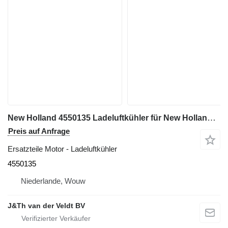
New Holland 4550135 Ladeluftkühler für New Holland W50 W60 W70 W80 21D L5.5 L6.5 L8.5 121D 221D 321D L10.5 LW50B LW70B Radlader
Preis auf Anfrage
Ersatzteile Motor - Ladeluftkühler
4550135
Niederlande, Wouw
J&Th van der Veldt BV