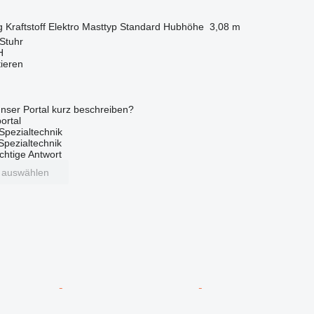
g
Kraftstoff
Elektro
Masttyp
Standard
Hubhöhe
3,08 m
Stuhr
H
tieren
nser Portal kurz beschreiben?
ortal
Spezialtechnik
 Spezialtechnik
ichtige Antwort
t auswählen