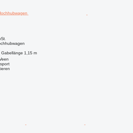
St.
Hochhubwagen
Gabellänge
1,15 m
 Veen
sport
tieren