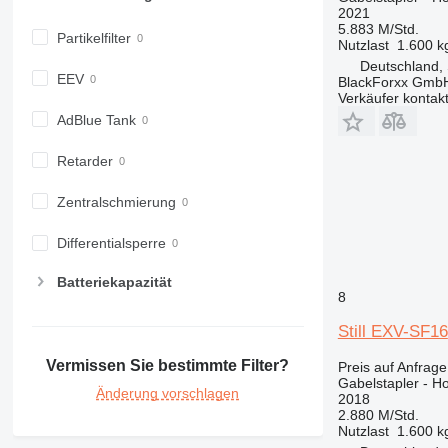
2021
5.883 M/Std.
Partikelfilter
Nutzlast
1.600 k
Deutschland, 
EEV
BlackForxx Gmb
Verkäufer kontak
AdBlue Tank
Retarder
Zentralschmierung
Differentialsperre
Batteriekapazität
8
Still EXV-SF16
Vermissen Sie bestimmte Filter?
Preis auf Anfrage
Gabelstapler - 
Änderung vorschlagen
2018
2.880 M/Std.
Nutzlast
1.600 k