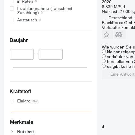
R60-45
R70-40
RX 60-70
RX 70-35
in Raten
2020
6.539 M/Std.
R60-50
R70-45
RX 60-80
RX 70-40
Inzahlungnahme (Tausch mit
Nutzlast
2.000 k
Zuzahlung)
R70-50
RX 70-45
Deutschland, 
Austausch
R70-60
RX 70-50
BlackForxx Gmb
Verkäufer kontak
R70-70
RX 70-60
R70-80
RX 70-80
Baujahr
Wie würden Sie u
kleinanzeigenp
–
verkäufer von 
hersteller von
es gibt keine r
Eine Antwor
Kraftstoff
Elektro
Merkmale
4
Nutzlast