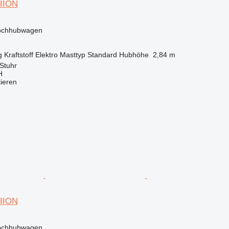
LIION
Hochhubwagen
g
Kraftstoff
Elektro
Masttyp
Standard
Hubhöhe
2,84 m
Stuhr
H
tieren
LIION
Hochhubwagen