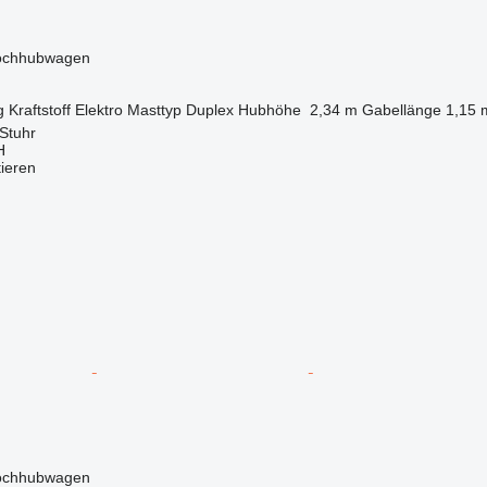
Hochhubwagen
g
Kraftstoff
Elektro
Masttyp
Duplex
Hubhöhe
2,34 m
Gabellänge
1,15 
Stuhr
H
tieren
Hochhubwagen