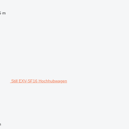
5 m
Still EXV-SF16 Hochhubwagen
m