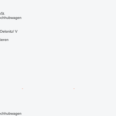
St.
Hochhubwagen
Oelsnitz/ V
tieren
Hochhubwagen