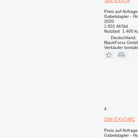
Still EXV14
Preis auf Anfrage
Gabelstapler - 
2020
1.931 M/Std.
Nutzlast
1.400 k
Deutschland, 
BlackForxx Gmb
Verkäufer kontak
4
Still EXV14IC
Preis auf Anfrage
Gabelstapler - 