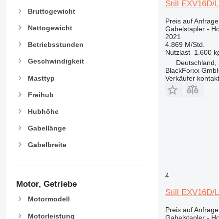
Still EXV16D/
Bruttogewicht
Preis auf Anfrage
Nettogewicht
Gabelstapler - 
2021
4.869 M/Std.
Betriebsstunden
Nutzlast
1.600 k
Geschwindigkeit
Deutschland, 
BlackForxx Gmb
Masttyp
Verkäufer kontak
Freihub
Hubhöhe
Gabellänge
Gabelbreite
4
Motor, Getriebe
Still EXV16D/
Motormodell
Preis auf Anfrage
Motorleistung
Gabelstapler - 