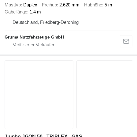
Masttyp
Duplex
Freihub
2.620 mm
Hubhöhe
5 m
Gabellänge
1,4 m
Deutschland, Friedberg-Derching
Gruma Nutzfahrzeuge GmbH
Jumbo JGQN 50 - TRIPLEX - GAS