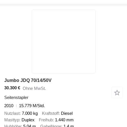
Jumbo JDQ 70/14/50V
30.300 €
Ohne MwSt.
Seitenstapler
2010
15.779 M/Std.
Nutzlast
7.000 kg
Kraftstoff
Diesel
Masttyp
Duplex
Freihub
1.440 mm
Hubhöhe
5,04 m
Gabellänge
1,4 m