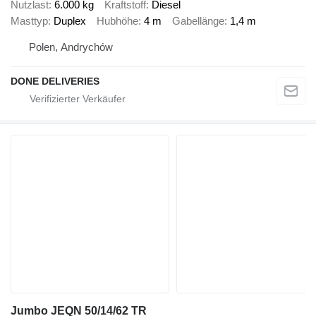
Nutzlast
6.000 kg
Kraftstoff
Diesel
Masttyp
Duplex
Hubhöhe
4 m
Gabellänge
1,4 m
Polen, Andrychów
DONE DELIVERIES
Jumbo JEQN 50/14/62 TR