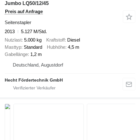
Jumbo LQ50/12/45
Preis auf Anfrage
Seitenstapler
2013
5.127 M/Std.
Nutzlast
5.000 kg
Kraftstoff
Diesel
Masttyp
Standard
Hubhöhe
4,5 m
Gabellänge
1,2 m
Deutschland, Augustdorf
Hecht Fördertechnik GmbH