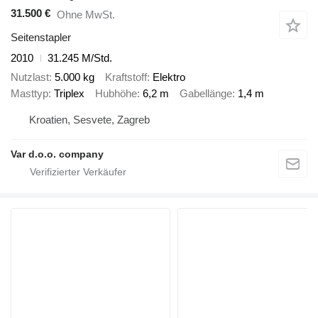
31.500 €
Ohne MwSt.
Seitenstapler
2010
31.245 M/Std.
Nutzlast
5.000 kg
Kraftstoff
Elektro
Masttyp
Triplex
Hubhöhe
6,2 m
Gabellänge
1,4 m
Kroatien, Sesvete, Zagreb
Var d.o.o. company