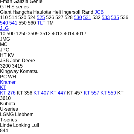
Fman
Galizia
Genie
GTH
S series
Giant
Hangcha
Haulotte
Heli
Ingersoll Rand
JCB
110
514
520
524
525
526
527
528
530
531
532
533
535
536
540
541
550
560
TLT
TM
JLG
10
500
1250
3509
3512
4013
4014
4017
JMG
MC
JPC
HT
KV
JSB
John Deere
3200
3415
Kingway
Komatsu
PC
WH
Kramer
KT
KT 276
KT 356
KT 407
KT 447
KT 457
KT 557
KT 559
KT
3610
Kubota
U-series
LGMG
Liebherr
T-series
Linde
Lonking
Lull
844