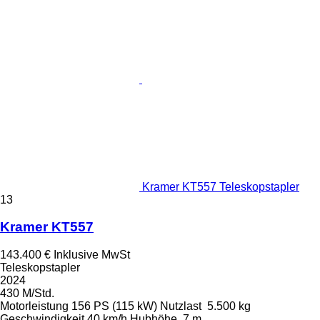
Kramer KT557 Teleskopstapler
13
Kramer KT557
143.400 €
Inklusive MwSt
Teleskopstapler
2024
430 M/Std.
Motorleistung
156 PS (115 kW)
Nutzlast
5.500 kg
Geschwindigkeit
40 km/h
Hubhöhe
7 m