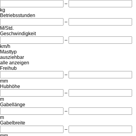
–
kg
Betriebsstunden
–
M/Std.
Geschwindigkeit
–
km/h
Masttyp
ausziehbar
alle anzeigen
Freihub
–
mm
Hubhöhe
–
m
Gabellänge
–
m
Gabelbreite
–
mm