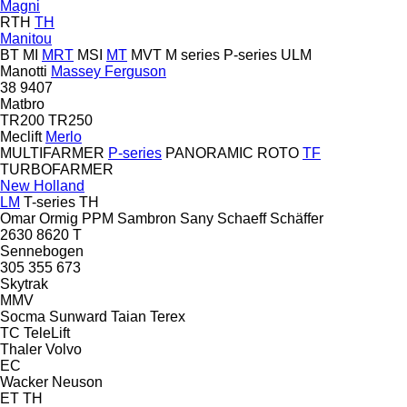
Magni
RTH
TH
Manitou
BT
MI
MRT
MSI
MT
MVT
M series
P-series
ULM
Manotti
Massey Ferguson
38
9407
Matbro
TR200
TR250
Meclift
Merlo
MULTIFARMER
P-series
PANORAMIC
ROTO
TF
TURBOFARMER
New Holland
LM
T-series
TH
Omar
Ormig
PPM
Sambron
Sany
Schaeff
Schäffer
2630
8620 T
Sennebogen
305
355
673
Skytrak
MMV
Socma
Sunward
Taian
Terex
TC
TeleLift
Thaler
Volvo
EC
Wacker Neuson
ET
TH