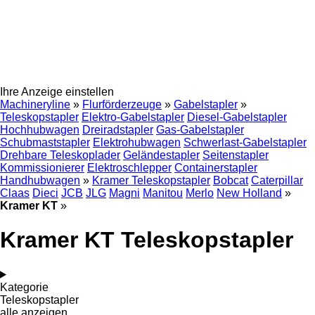
Ihre Anzeige einstellen
Machineryline
»
Flurförderzeuge
»
Gabelstapler
»
Teleskopstapler
Elektro-Gabelstapler
Diesel-Gabelstapler
Hochhubwagen
Dreiradstapler
Gas-Gabelstapler
Schubmaststapler
Elektrohubwagen
Schwerlast-Gabelstapler
Drehbare Teleskoplader
Geländestapler
Seitenstapler
Kommissionierer
Elektroschlepper
Containerstapler
Handhubwagen
»
Kramer Teleskopstapler
Bobcat
Caterpillar
Claas
Dieci
JCB
JLG
Magni
Manitou
Merlo
New Holland
»
Kramer KT
»
Kramer KT Teleskopstapler
Kategorie
Teleskopstapler
alle anzeigen