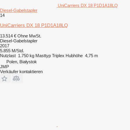
UniCarriers DX 18 P1D1A18LQ
Diesel-Gabelstapler
14
UniCarriers DX 18 P1D1A18LQ
13.514 €
Ohne MwSt.
Diesel-Gabelstapler
2017
5.855 M/Std.
Nutzlast
1.750 kg
Masttyp
Triplex
Hubhöhe
4,75 m
Polen, Białystok
JMP
Verkäufer kontaktieren