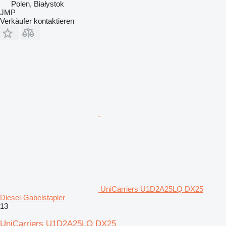
Polen, Białystok
JMP
Verkäufer kontaktieren
UniCarriers U1D2A25LQ DX25
Diesel-Gabelstapler
13
UniCarriers U1D2A25LQ DX25