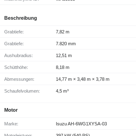
Beschreibung
Grabtiefe:
7,82 m
Grabtiefe:
7.820 mm
Aushubradius:
12,51 m
Schütthöhe:
8,18 m
Abmessungen:
14,77 m × 3,48 m × 3,78 m
Schaufelvolumen:
4,5 m³
Motor
Marke:
Isuzu AH-6WG1XYSA-03
Motorleistung:
397 kW (540 PS)