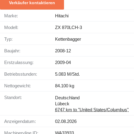
Verkäufer kontaktieren
Marke:
Hitachi
Modell:
ZX 870LCH-3
Typ:
Kettenbagger
Baujahr:
2008-12
Erstzulassung:
2009-04
Betriebsstunden:
5.083 M/Std.
Nettogewicht:
84.100 kg
Standort:
Deutschland
Lübeck
6747 km to "United States/Columbus"
Anzeigendatum:
02.08.2026
Machineryline ID:
WA33933