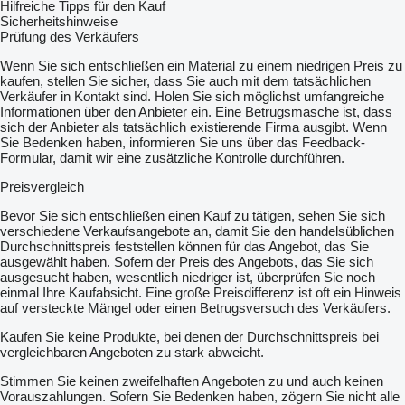
Hilfreiche Tipps für den Kauf
Комплектация / Options:
Sicherheitshinweise
Комфортабельная кабина c кондиционером, сиденье на
Prüfung des Verkäufers
воздушной подушке и с подогревом,
Radio-CD-Player; гидролиния для работы гидромолота,
Wenn Sie sich entschließen ein Material zu einem niedrigen Preis zu
грейфера и гидроножниц; заправочный насос.
kaufen, stellen Sie sicher, dass Sie auch mit dem tatsächlichen
Cabin with air-conditioning; Radio-CD-Player; Adjustable Air
Verkäufer in Kontakt sind. Holen Sie sich möglichst umfangreiche
suspension seat with heated;
Informationen über den Anbieter ein. Eine Betrugsmasche ist, dass
Dual hydraulic joystick to implement functions; Dual hydraulic
sich der Anbieter als tatsächlich existierende Firma ausgibt. Wenn
levers for translation;
Sie Bedenken haben, informieren Sie uns über das Feedback-
Hydraulic piped for hammer- grapples and shear; Valve anti-fall
Formular, damit wir eine zusätzliche Kontrolle durchführen.
lifting arm with sensor anti-overturning;
refuel pump; Lighting equipment for night works; CE Declaration
Preisvergleich
of Conformity
Bevor Sie sich entschließen einen Kauf zu tätigen, sehen Sie sich
Сроки поставки / Delivery time: немедленно / prompt!
verschiedene Verkaufsangebote an, damit Sie den handelsüblichen
Цена / Price: договорная / to be agreed – EURO EXW
Durchschnittspreis feststellen können für das Angebot, das Sie
Location.
ausgewählt haben. Sofern der Preis des Angebots, das Sie sich
ausgesucht haben, wesentlich niedriger ist, überprüfen Sie noch
Мы можем обеспечить надёжную транспортировку
einmal Ihre Kaufabsicht. Eine große Preisdifferenz ist oft ein Hinweis
до необходимого конечного пункта назначения!
auf versteckte Mängel oder einen Betrugsversuch des Verkäufers.
Kaufen Sie keine Produkte, bei denen der Durchschnittspreis bei
Wir können für Sie einen sicheren Transport bis zu
vergleichbaren Angeboten zu stark abweicht.
Bestimmungsort organisieren!
We can arrange for you a safe transport to the place of
Stimmen Sie keinen zweifelhaften Angeboten zu und auch keinen
destination!
Vorauszahlungen. Sofern Sie Bedenken haben, zögern Sie nicht alle