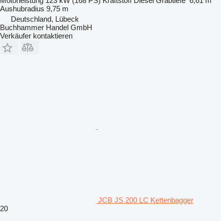
Motorleistung
123 kW (168 PS)
Kraftstoff
Diesel
Grabtiefe
6,61 m
Aushubradius
9,75 m
Deutschland, Lübeck
Buchhammer Handel GmbH
Verkäufer kontaktieren
JCB JS 200 LC Kettenbagger
20