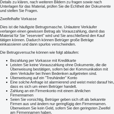
Details zu klären, nach weiteren Bildern zu fragen sowie nach
BUCHHAMMER Handel GmbH
Unterlagen für das Material, prüfen Sie die Echtheit der Dokumente
Alexander Buchhammer
und stellen Sie Fragen.
Willy-Brand-Allee 31A, 23554 Lübeck, Germany
Mobil:
Kontaktdaten anzeigen
(WhatsApp & Viber) & по-русски
Zweifelhafte Vorkasse
Mobil:
Kontaktdaten anzeigen
– по-русски
Skype: <
Kontaktdaten anzeigen
="#seller-contacts" class="dont-
Dies ist die häufigste Betrugsmasche. Unlautere Verkäufer
print">Kontaktdaten anzeigen
verlangen einen gewissen Betrag als Vorauszahlung, damit das
E-Mail:
Kontaktdaten anzeigen
Material für Sie "reserviert" wird und Sie anschließend den Kauf
Kontaktdaten anzeigen
tätigen können. Dadurch können Betrüger große Beträge
einkassieren und dann spurlos verschwinden.
Die Betrugsversuche können wie folgt ablaufen:
Bezahlung per Vorkasse mit Kreditkarte
Leisten Sie keine Vorauszahlung ohne Dokumente, die die
Überweisung bestätigen, sofern bei der Kommunikation mit
dem Verkäufer bei Ihnen Bedenken aufgetreten sind.
Überweisung auf ein "Treuhänder" Konto
Eine solche Anfrage ist alarmierend und weist meist darauf hin,
dass es sich um einen Betrüger handelt.
Zahlung an ein Firmenkonto mit einem ähnlichen
Firmennamen
Seien Sie vorsichtig, Betrüger geben sich oft als bekannte
Firmen aus und ändern nur geringfügig den Firmennamen.
Überweisen Sie kein Geld, sofern Sie den geringsten Zweifel
am Firmennamen haben.