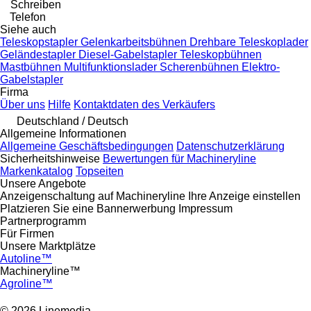
Schreiben
Telefon
Siehe auch
Teleskopstapler
Gelenkarbeitsbühnen
Drehbare Teleskoplader
Geländestapler
Diesel-Gabelstapler
Teleskopbühnen
Mastbühnen
Multifunktionslader
Scherenbühnen
Elektro-
Gabelstapler
Firma
Über uns
Hilfe
Kontaktdaten des Verkäufers
Deutschland / Deutsch
Allgemeine Informationen
Allgemeine Geschäftsbedingungen
Datenschutzerklärung
Sicherheitshinweise
Bewertungen für Machineryline
Markenkatalog
Topseiten
Unsere Angebote
Anzeigenschaltung auf Machineryline
Ihre Anzeige einstellen
Platzieren Sie eine Bannerwerbung
Impressum
Partnerprogramm
Für Firmen
Unsere Marktplätze
Autoline™
Machineryline™
Agroline™
© 2026 Linemedia