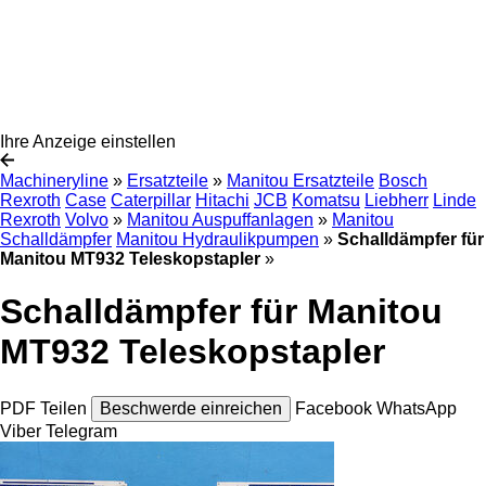
Ihre Anzeige einstellen
Machineryline
»
Ersatzteile
»
Manitou Ersatzteile
Bosch
Rexroth
Case
Caterpillar
Hitachi
JCB
Komatsu
Liebherr
Linde
Rexroth
Volvo
»
Manitou Auspuffanlagen
»
Manitou
Schalldämpfer
Manitou Hydraulikpumpen
»
Schalldämpfer für
Manitou MT932 Teleskopstapler
»
Schalldämpfer für Manitou
MT932 Teleskopstapler
PDF
Teilen
Beschwerde einreichen
Facebook
WhatsApp
Viber
Telegram