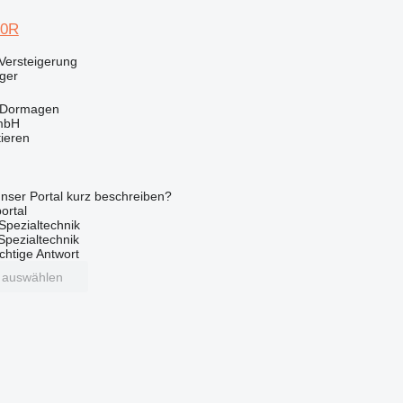
10R
Versteigerung
ger
 Dormagen
mbH
tieren
nser Portal kurz beschreiben?
ortal
Spezialtechnik
 Spezialtechnik
ichtige Antwort
t auswählen