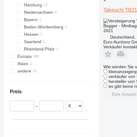
Hamburg
Düsseldorf
314
60C-2
9035FZTS
ECR
TB175
Takeuchi TB2
Niedersachsen
Köln
Hamburg
315
85Z-2
9075F
EW
TB180
Bayern
Dormagen
Göttingen
316
86
CLG
EWR
TB210
Bagger - Minibag
Baden-Württemberg
Paderborn
Peine
Straubing
317
110
ZL
FM
TB216
2021
Hessen
Lauenbrück
Goldbach
Karlsruhe
318
140X LC
G-series
TB217R
Deutschland,
Saarland
Bad Fallingbostel
Augsburg
Jestetten
Darmstadt
Euro Auctions G
319
205
TB219
Verkäufer kontak
Rheinland-Pfalz
Malsch
Saarbrücken
320
215
TB225
Europa
Trier
321
220X
TB228
Asien
Spanien
322
225
TB230
Wie würden Sie u
andere
Polen
China
323
245HDLR
TB235
kleinanzeigenp
verkäufer von 
Rumänien
Israel
Ukraine
324
8008
TB240
hersteller von
Österreich
325
8010
TB250
es gibt keine r
Preis
Niederlande
326
8014
TB257
Eine Antwor
Slowenien
329
8016
TB260
–
Belgien
330
8018
TB280
Vereinigtes Königreich
336
8025
TB285
alle anzeigen
340
8026
TB290
345
8030
TB295