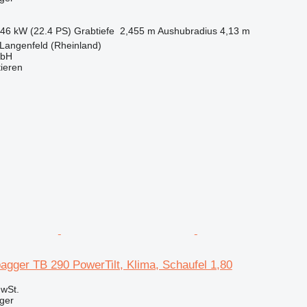
.46 kW (22.4 PS)
Grabtiefe
2,455 m
Aushubradius
4,13 m
Langenfeld (Rheinland)
mbH
tieren
agger TB 290 PowerTilt, Klima, Schaufel 1,80
wSt.
ger