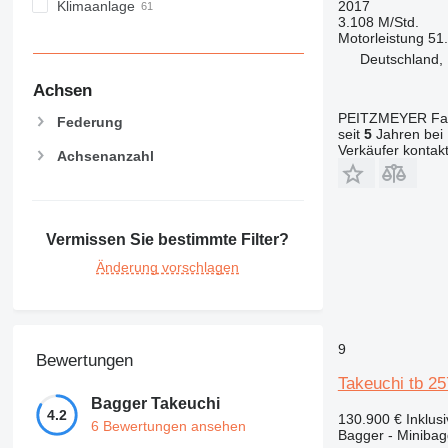
2017
Klimaanlage
3.108 M/Std.
Motorleistung
51
Deutschland,
Achsen
PEITZMEYER Fahr
Federung
seit
5
Jahren bei 
Verkäufer kontak
Achsenanzahl
Vermissen Sie bestimmte Filter?
Änderung vorschlagen
9
Bewertungen
Takeuchi tb 25
Bagger Takeuchi
4.2
130.900 €
Inklus
6 Bewertungen ansehen
Bagger - Minibag