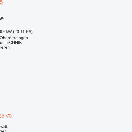
25
ger
.99 kW (23.11 PS)
 Oberderdingen
& TECHNIK
tieren
25 V0
wSt.
ger