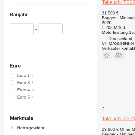
Takeuchi TB2
D series
E-series
31.500 €
Baujahr
F-series
Bagger - Minibag
2020
GC
1.205 M/Std.
–
M-series
Motorleistung
16
Deutschland,
MH
VH MASCHINEN 
NR
Verkäufer kontak
PC
Euro
Euro 1
Euro 3
Euro 4
Euro 5
7
Merkmale
Takeuchi TB 2
Nettogewicht
29.900 €
Ohne M
Bagger - Minibag