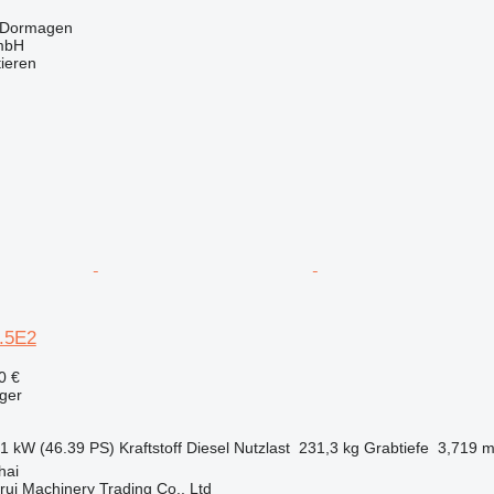
 Dormagen
mbH
tieren
5.5E2
0 €
ger
.1 kW (46.39 PS)
Kraftstoff
Diesel
Nutzlast
231,3 kg
Grabtiefe
3,719 
hai
ui Machinery Trading Co., Ltd