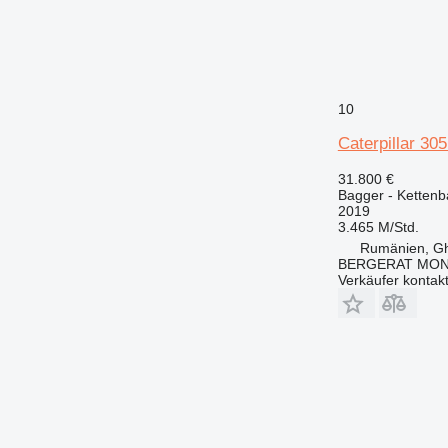
10
Caterpillar 3
31.800 €
Bagger - Ketten
2019
3.465 M/Std.
Rumänien, Gh
BERGERAT MON
Verkäufer kontak