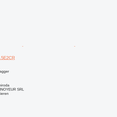
05.5E2CR
bagger
iroda
NOYEUR SRL
tieren