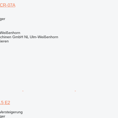
05CR-07A
ger
 Weißenhorn
schinen GmbH NL Ulm-Weißenhorn
tieren
5.5 E2
Versteigerung
ger