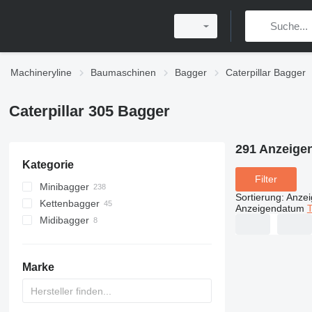
Machineryline
Baumaschinen
Bagger
Caterpillar Bagger
Caterpillar 305 Bagger
291 Anzeige
Kategorie
Filter
Minibagger
Sortierung
:
Anze
Kettenbagger
Anzeigendatum
T
Midibagger
Marke