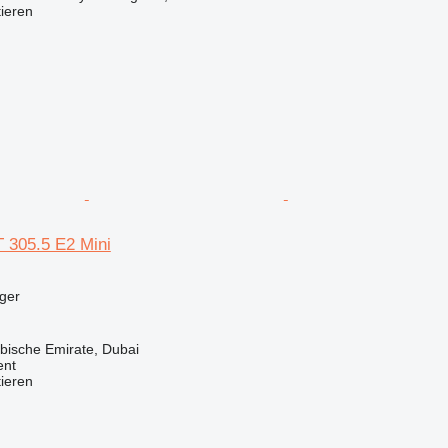
tieren
T 305.5 E2 Mini
ger
abische Emirate, Dubai
ent
tieren