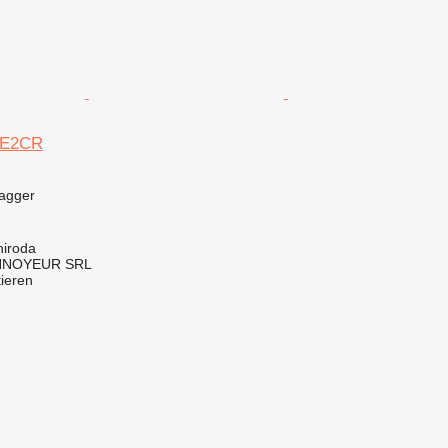
05E2CR
bagger
iroda
NOYEUR SRL
tieren