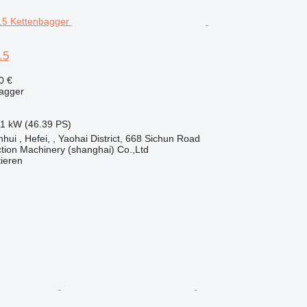
.5
0 €
bagger
.1 kW (46.39 PS)
hui , Hefei, , Yaohai District, 668 Sichun Road
tion Machinery (shanghai) Co.,Ltd
tieren