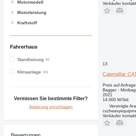
Motormodell
Verkäufer kontak
Motorleistung
Kraftstoff
Fahrerhaus
Standheizung
13
Klimaanlage
Caterpillar CA
Preis auf Anfrage
Bagger - Minibag
2021
Vermissen Sie bestimmte Filter?
14.000 M/Std.
Vereinigte Ar
Änderung vorschlagen
cxzheavyequipm
Verkäufer kontak
Bewertungen