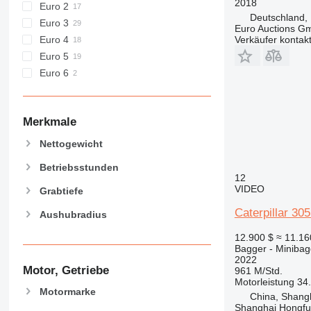
2018
Euro 2
F-series
E70
Deutschland,
Euro 3
GC
E200B
E70B
Euro Auctions G
Euro 4
Verkäufer kontak
M-series
Euro 5
MH
M312
Euro 6
NR
M313
MH3022
PC
M314
MH3040
M313C
M315
M313D
Merkmale
M316
M318
Nettogewicht
M320
Betriebsstunden
M322
12
VIDEO
M323
Grabtiefe
M325
Caterpillar 30
Aushubradius
12.900 $
≈ 11.16
Bagger - Minibag
2022
Motor, Getriebe
961 M/Std.
Motorleistung
34
Motormarke
China, Shang
Shanghai Hongfur