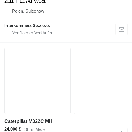
2011
13.741 M/Std.
Polen, Sulechow
Interkommerz Sp.z.o.o.
Caterpillar M322C MH
24.000 €
Ohne MwSt.