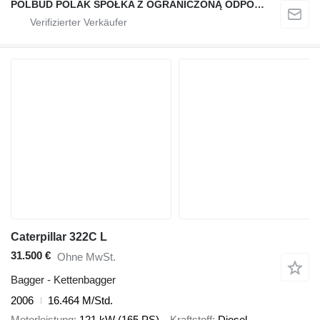
POLBUD POLAK SPÓŁKA Z OGRANICZONĄ ODPOWIEDZIALNOŚCIĄ
Caterpillar 322C L
31.500 €
Ohne MwSt.
Bagger - Kettenbagger
2006
16.464 M/Std.
Motorleistung
121 kW (165 PS)
Kraftstoff
Diesel