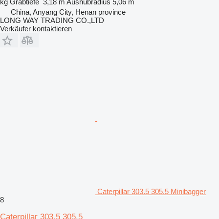
kg
Grabtiefe
3,18 m
Aushubradius
5,06 m
China, Anyang City, Henan province
LONG WAY TRADING CO.,LTD
Verkäufer kontaktieren
Caterpillar 303.5 305.5 Minibagger
8
Caterpillar 303.5 305.5