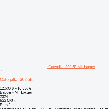
Caterpillar 303.5E Minibagger
7
Caterpillar 303.5E
12.500 $
≈ 10.880 €
Bagger - Minibagger
2024
900 M/Std.
Euro 2
Motorleistung
17.35 kW (23.6 PS)
Kraftstoff
Diesel
Grabtiefe
2,88 m