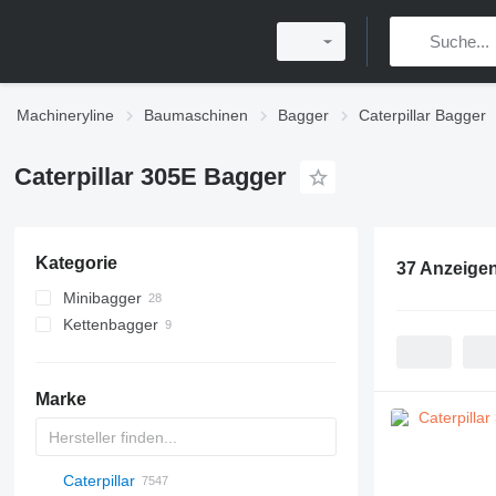
Machineryline
Baumaschinen
Bagger
Caterpillar Bagger
Caterpillar 305E Bagger
Kategorie
37 Anzeige
Minibagger
Kettenbagger
Marke
Caterpillar
AX
140W
BC
323
90
CK
440