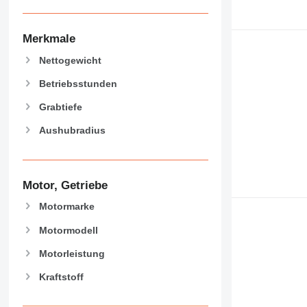
GC
E200B
E70B
M-series
Merkmale
MH
M312
NR
M313
MH3022
Nettogewicht
PC
M314
MH3040
M313C
Betriebsstunden
M315
M313D
M316
Grabtiefe
M318
Aushubradius
M320
M322
M323
Motor, Getriebe
M325
Motormarke
Motormodell
Motorleistung
Kraftstoff