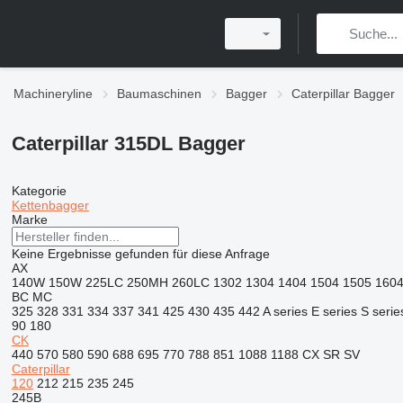
Machineryline
Baumaschinen
Bagger
Caterpillar Bagger
Caterpillar 315DL Bagger
Kategorie
Kettenbagger
Marke
Keine Ergebnisse gefunden für diese Anfrage
AX
140W
150W
225LC
250MH
260LC
1302
1304
1404
1504
1505
160
BC
MC
325
328
331
334
337
341
425
430
435
442
A series
E series
S serie
90
180
CK
440
570
580
590
688
695
770
788
851
1088
1188
CX
SR
SV
Caterpillar
120
212
215
235
245
245B