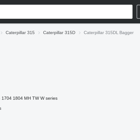
Caterpillar 315
Caterpillar 315D
Caterpillar 315DL Bagger
4
1704
1804
MH
TW
W series
s