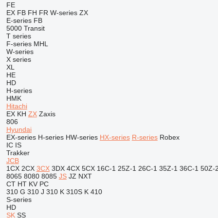
FE
EX
FB
FH
FR
W-series
ZX
E-series
FB
5000
Transit
T series
F-series
MHL
W-series
X series
XL
HE
HD
H-series
HMK
Hitachi
EX
KH
ZX
Zaxis
806
Hyundai
EX-series
H-series
HW-series
HX-series
R-series
Robex
IC
IS
Trakker
JCB
1CX
2CX
3CX
3DX
4CX
5CX
16C-1
25Z-1
26C-1
35Z-1
36C-1
50Z-
8065
8080
8085
JS
JZ
NXT
CT
HT
KV
PC
310 G
310 J
310 K
310S K
410
S-series
HD
SK
SS