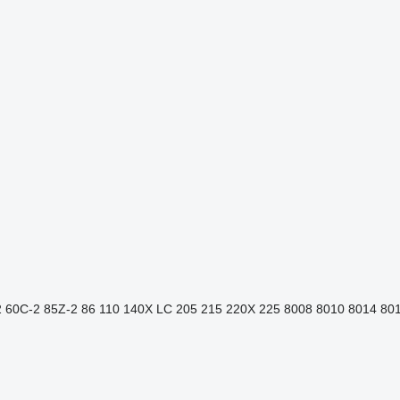
2
60C-2
85Z-2
86
110
140X LC
205
215
220X
225
8008
8010
8014
80