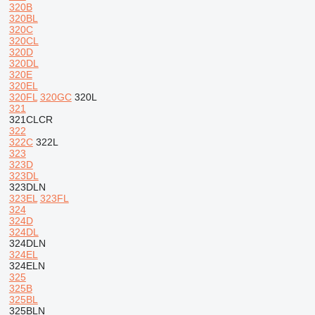
320B
320BL
320C
320CL
320D
320DL
320E
320EL
320FL
320GC
320L
321
321CLCR
322
322C
322L
323
323D
323DL
323DLN
323EL
323FL
324
324D
324DL
324DLN
324EL
324ELN
325
325B
325BL
325BLN