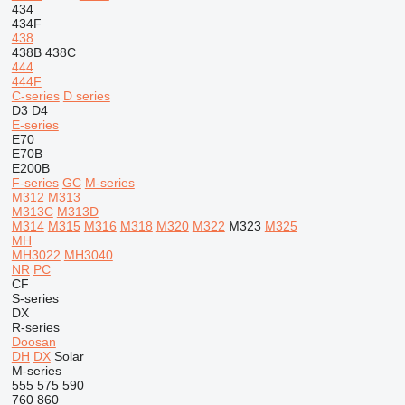
434
434F
438
438B
438C
444
444F
C-series
D series
D3
D4
E-series
E70
E70B
E200B
F-series
GC
M-series
M312
M313
M313C
M313D
M314
M315
M316
M318
M320
M322
M323
M325
MH
MH3022
MH3040
NR
PC
CF
S-series
DX
R-series
Doosan
DH
DX
Solar
M-series
555
575
590
760
860