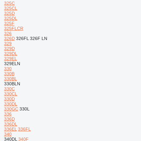
325C
325CL
325D
325DL
325F
325FLCR
326
326D
326FL
326F LN
329
329D
329DL
329EL
329ELN
330
330B
330BL
330BLN
330C
330CL
330D
330DL
330GC
330L
336
336D
336DL
336EL
336FL
340
340DL
340F