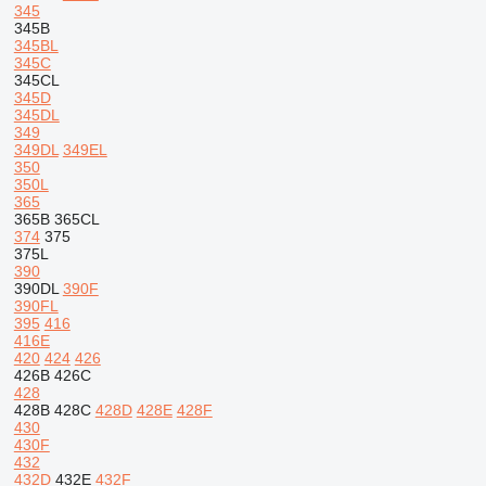
345
345B
345BL
345C
345CL
345D
345DL
349
349DL
349EL
350
350L
365
365B
365CL
374
375
375L
390
390DL
390F
390FL
395
416
416E
420
424
426
426B
426C
428
428B
428C
428D
428E
428F
430
430F
432
432D
432E
432F