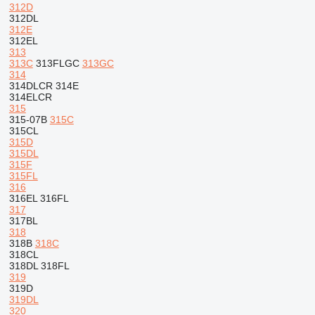
312D
312DL
312E
312EL
313
313C
313FLGC
313GC
314
314DLCR
314E
314ELCR
315
315-07B
315C
315CL
315D
315DL
315F
315FL
316
316EL
316FL
317
317BL
318
318B
318C
318CL
318DL
318FL
319
319D
319DL
320