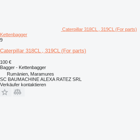
Caterpillar 318CL , 319CL (For parts)
Kettenbagger
9
Caterpillar 318CL , 319CL (For parts)
100 €
Bagger - Kettenbagger
Rumänien, Maramures
SC BAUMACHINE ALEXA RATEZ SRL
Verkäufer kontaktieren