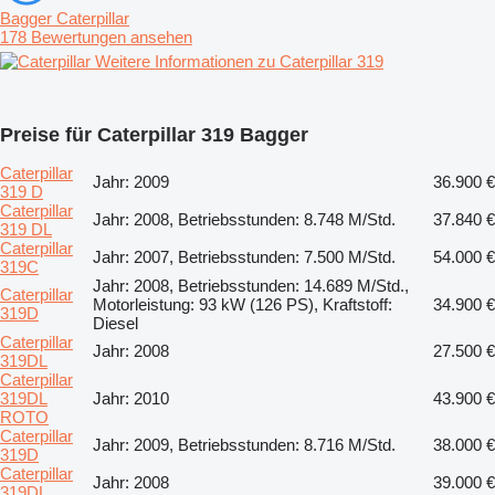
Bagger Caterpillar
178 Bewertungen ansehen
Weitere Informationen zu Caterpillar 319
Preise für Caterpillar 319 Bagger
Caterpillar
Jahr: 2009
36.900 €
319 D
Caterpillar
Jahr: 2008, Betriebsstunden: 8.748 M/Std.
37.840 €
319 DL
Caterpillar
Jahr: 2007, Betriebsstunden: 7.500 M/Std.
54.000 €
319C
Jahr: 2008, Betriebsstunden: 14.689 M/Std.,
Caterpillar
Motorleistung: 93 kW (126 PS), Kraftstoff:
34.900 €
319D
Diesel
Caterpillar
Jahr: 2008
27.500 €
319DL
Caterpillar
319DL
Jahr: 2010
43.900 €
ROTO
Caterpillar
Jahr: 2009, Betriebsstunden: 8.716 M/Std.
38.000 €
319D
Caterpillar
Jahr: 2008
39.000 €
319DL