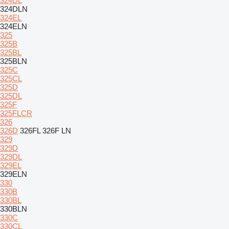
324DL
324DLN
324EL
324ELN
325
325B
325BL
325BLN
325C
325CL
325D
325DL
325F
325FLCR
326
326D
326FL
326F LN
329
329D
329DL
329EL
329ELN
330
330B
330BL
330BLN
330C
330CL