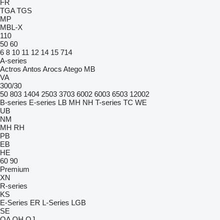
FR
TGA
TGS
MP
MBL-X
110
50
60
6
8
10
11
12
14
15
714
A-series
Actros
Antos
Arocs
Atego
MB
VA
300/30
50
803
1404
2503
3703
6002
6003
6503
12002
B-series
E-series
LB
MH
NH
T-series
TC
WE
UB
NM
MH
RH
PB
EB
HE
60
90
Premium
XN
R-series
KS
E-Series
ER
L-Series
LGB
SE
QA
QH
QJ