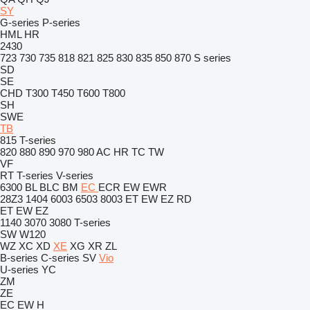
SY
G-series
P-series
HML
HR
2430
723
730
735
818
821
825
830
835
850
870
S series
SD
SE
CHD
T300
T450
T600
T800
SH
SWE
TB
815
T-series
820
880
890
970
980
AC
HR
TC
TW
VF
RT
T-series
V-series
6300
BL
BLC
BM
EC
ECR
EW
EWR
28Z3
1404
6003
6503
8003
ET
EW
EZ
RD
ET
EW
EZ
1140
3070
3080
T-series
SW
W120
WZ
XC
XD
XE
XG
XR
ZL
B-series
C-series
SV
Vio
U-series
YC
ZM
ZE
EC
EW
H