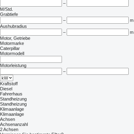
–
M/Std.
Grabtiefe
–
m
Aushubradius
–
m
Motor, Getriebe
Motormarke
Caterpillar
Motormodell
Motorleistung
–
Kraftstoff
Diesel
Fahrerhaus
Standheizung
Standheizung
Klimaanlage
Klimaanlage
Achsen
Achsenanzahl
2 Achsen