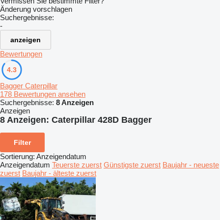
Vermissen Sie bestimmte Filter?
Änderung vorschlagen
Suchergebnisse:
-
anzeigen
Bewertungen
4.3
Bagger Caterpillar
178 Bewertungen ansehen
Suchergebnisse:
8 Anzeigen
Anzeigen
8 Anzeigen:
Caterpillar 428D Bagger
Filter
Sortierung
:
Anzeigendatum
Anzeigendatum
Teuerste zuerst
Günstigste zuerst
Baujahr - neueste
zuerst
Baujahr - älteste zuerst