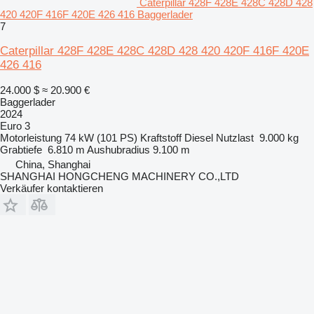
Caterpillar 428F 428E 428C 428D 428
420 420F 416F 420E 426 416 Baggerlader
7
Caterpillar 428F 428E 428C 428D 428 420 420F 416F 420E
426 416
24.000 $
≈ 20.900 €
Baggerlader
2024
Euro 3
Motorleistung
74 kW (101 PS)
Kraftstoff
Diesel
Nutzlast
9.000 kg
Grabtiefe
6.810 m
Aushubradius
9.100 m
China, Shanghai
SHANGHAI HONGCHENG MACHINERY CO.,LTD
Verkäufer kontaktieren