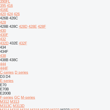
390FL
395
416
416E
420
424
426
426B
426C
428
428B
428C
428D
428E
428F
430
430F
432
432D
432E
432F
434
434F
438
438B
438C
444
444F
C-series
D series
D3
D4
E-series
E70
E70B
E200B
F-series
GC
M-series
M312
M313
M313C
M313D
M314
M315
M316
M318
M320
M322
M323
M325