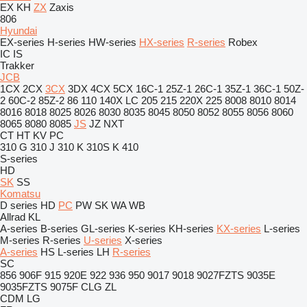
EX
KH
ZX
Zaxis
806
Hyundai
EX-series
H-series
HW-series
HX-series
R-series
Robex
IC
IS
Trakker
JCB
1CX
2CX
3CX
3DX
4CX
5CX
16C-1
25Z-1
26C-1
35Z-1
36C-1
50Z-
2
60C-2
85Z-2
86
110
140X LC
205
215
220X
225
8008
8010
8014
8016
8018
8025
8026
8030
8035
8045
8050
8052
8055
8056
8060
8065
8080
8085
JS
JZ
NXT
CT
HT
KV
PC
310 G
310 J
310 K
310S K
410
S-series
HD
SK
SS
Komatsu
D series
HD
PC
PW
SK
WA
WB
Allrad
KL
A-series
B-series
GL-series
K-series
KH-series
KX-series
L-series
M-series
R-series
U-series
X-series
A-series
HS
L-series
LH
R-series
SC
856
906F
915
920E
922
936
950
9017
9018
9027FZTS
9035E
9035FZTS
9075F
CLG
ZL
CDM
LG