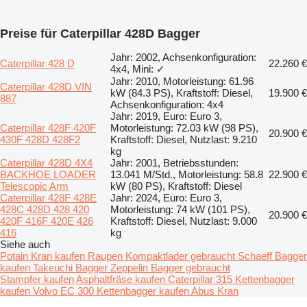
Preise für Caterpillar 428D Bagger
Jahr: 2002, Achsenkonfiguration:
Caterpillar 428 D
22.260 €
4x4, Mini: ✓
Jahr: 2010, Motorleistung: 61.96
Caterpillar 428D VIN
kW (84.3 PS), Kraftstoff: Diesel,
19.900 €
887
Achsenkonfiguration: 4x4
Jahr: 2019, Euro: Euro 3,
Caterpillar 428F 420F
Motorleistung: 72.03 kW (98 PS),
20.900 €
430F 428D 428F2
Kraftstoff: Diesel, Nutzlast: 9.210
kg
Caterpillar 428D 4X4
Jahr: 2001, Betriebsstunden:
BACKHOE LOADER
13.041 M/Std., Motorleistung: 58.8
22.900 €
Telescopic Arm
kW (80 PS), Kraftstoff: Diesel
Caterpillar 428F 428E
Jahr: 2024, Euro: Euro 3,
428C 428D 428 420
Motorleistung: 74 kW (101 PS),
20.900 €
420F 416F 420E 426
Kraftstoff: Diesel, Nutzlast: 9.000
416
kg
Siehe auch
Potain Kran kaufen
Raupen Kompaktlader gebraucht
Schaeff Bagger
kaufen
Takeuchi Bagger
Zeppelin Bagger gebraucht
Stampfer kaufen
Asphaltfräse kaufen
Caterpillar 315 Kettenbagger
kaufen
Volvo EC 300 Kettenbagger kaufen
Abus Kran