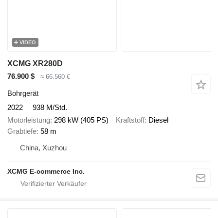
VIDEO
XCMG XR280D
76.900 $
≈ 66.560 €
Bohrgerät
2022
938 M/Std.
Motorleistung
298 kW (405 PS)
Kraftstoff
Diesel
Grabtiefe
58 m
China, Xuzhou
XCMG E-commerce Inc.