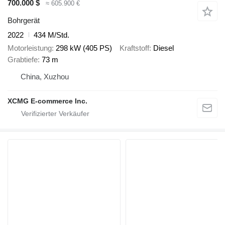
700.000 $
≈ 605.900 €
Bohrgerät
2022
434 M/Std.
Motorleistung
298 kW (405 PS)
Kraftstoff
Diesel
Grabtiefe
73 m
China, Xuzhou
XCMG E-commerce Inc.