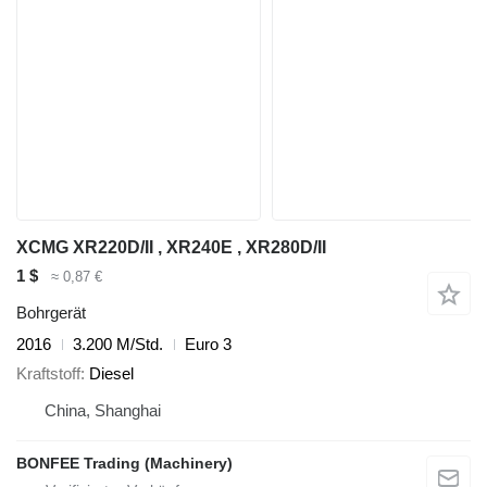
XCMG XR220D/II , XR240E , XR280D/II
1 $
≈ 0,87 €
Bohrgerät
2016
3.200 M/Std.
Euro 3
Kraftstoff
Diesel
China, Shanghai
BONFEE Trading (Machinery)