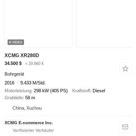
VIDEO
XCMG XR280D
34.500 $
≈ 29.860 €
Bohrgerät
2016
9.433 M/Std.
Motorleistung
298 kW (405 PS)
Kraftstoff
Diesel
Grabtiefe
58 m
China, Xuzhou
XCMG E-commerce Inc.