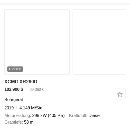
VIDEO
XCMG XR280D
102.900 $
≈ 89.060 €
Bohrgerät
2019
4.149 M/Std.
Motorleistung
298 kW (405 PS)
Kraftstoff
Diesel
Grabtiefe
58 m