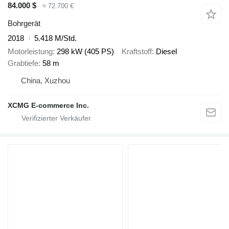
84.000 $
≈ 72.700 €
Bohrgerät
2018
5.418 M/Std.
Motorleistung
298 kW (405 PS)
Kraftstoff
Diesel
Grabtiefe
58 m
China, Xuzhou
XCMG E-commerce Inc.