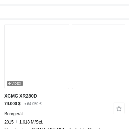
VIDEO
XCMG XR280D
74.000 $
≈ 64.050 €
Bohrgerät
2015
1.618 M/Std.