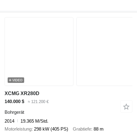
VIDEO
XCMG XR280D
140.000 $
≈ 121.200 €
Bohrgerät
2014
19.365 M/Std.
Motorleistung
298 kW (405 PS)
Grabtiefe
88 m