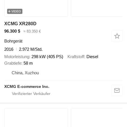
VIDEO
XCMG XR280D
96.300 $
≈ 83.350 €
Bohrgerät
2016
2.972 M/Std.
Motorleistung
298 kW (405 PS)
Kraftstoff
Diesel
Grabtiefe
58 m
China, Xuzhou
XCMG E-commerce Inc.