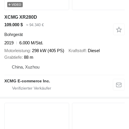
VIDEO
XCMG XR280D
109.000 $
≈ 94.340 €
Bohrgerät
2019
6.000 M/Std.
Motorleistung
298 kW (405 PS)
Kraftstoff
Diesel
Grabtiefe
88 m
China, Xuzhou
XCMG E-commerce Inc.