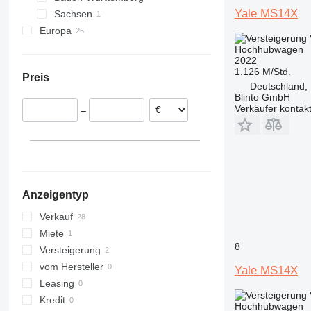
Yale MS14X
Sachsen
Oftersheim
Europa
Karlsruhe
Chemnitz
Slowakei
Hochhubwagen
2022
Spanien
1.126 M/Std.
Preis
Italien
Deutschland, 
Blinto GmbH
Portugal
Verkäufer kontak
–
Litauen
Ungarn
Vereinigtes Königreich
Anzeigentyp
Verkauf
Miete
8
Versteigerung
vom Hersteller
Yale MS14X
Leasing
Kredit
Hochhubwagen