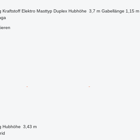
g
Kraftstoff
Elektro
Masttyp
Duplex
Hubhöhe
3,7 m
Gabellänge
1,15 m
aga
tieren
g
Hubhöhe
3,43 m
rid