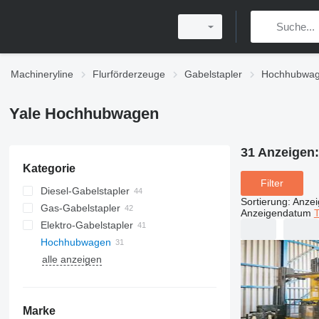
Machineryline
Flurförderzeuge
Gabelstapler
Hochhubwa
Yale Hochhubwagen
31 Anzeigen
Kategorie
Filter
Diesel-Gabelstapler
Sortierung
:
Anze
Gas-Gabelstapler
Anzeigendatum
T
Elektro-Gabelstapler
Hochhubwagen
alle anzeigen
Marke