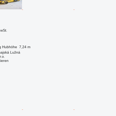
wSt.
g
Hubhöhe
7,24 m
najská Lužná
.o.
tieren