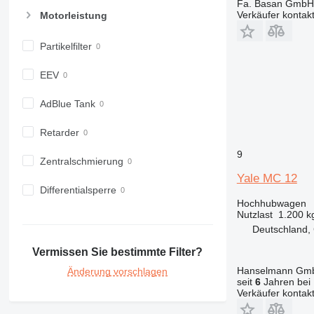
Fa. Basan GmbH
Verkäufer kontak
Motorleistung
Partikelfilter
EEV
AdBlue Tank
Retarder
9
Zentralschmierung
Yale MC 12
Differentialsperre
Hochhubwagen
Nutzlast
1.200 k
Deutschland, 
Vermissen Sie bestimmte Filter?
Hanselmann Gm
Änderung vorschlagen
seit
6
Jahren bei 
Verkäufer kontak