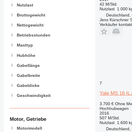
42 M/Std.
Nutzlast
Nutzlast
1.000 k
Bruttogewicht
Deutschland,
Jens Kürschner S
Verkäufer kontak
Nettogewicht
Betriebsstunden
Masttyp
Hubhöhe
Gabellänge
Gabelbreite
7
Gabeldicke
Yale MS 16 IL
Geschwindigkeit
3.700 €
Ohne Mw
Hochhubwagen
2016
507 M/Std.
Motor, Getriebe
Nutzlast
1.600 k
Motormodell
Deutschland, 