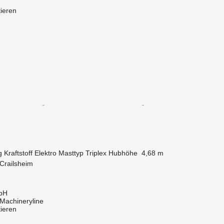
tieren
g
Kraftstoff
Elektro
Masttyp
Triplex
Hubhöhe
4,68 m
Crailsheim
bH
Machineryline
tieren