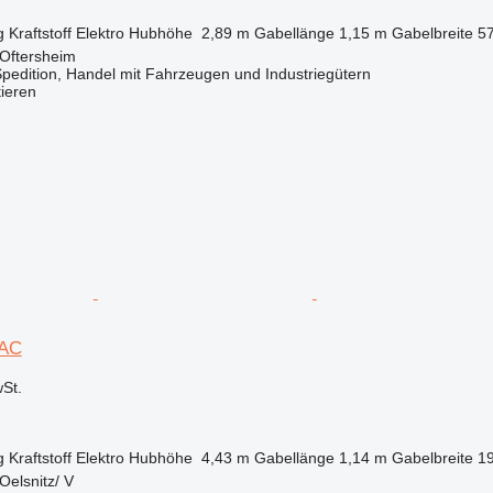
g
Kraftstoff
Elektro
Hubhöhe
2,89 m
Gabellänge
1,15 m
Gabelbreite
5
 Oftersheim
pedition, Handel mit Fahrzeugen und Industriegütern
tieren
 AC
St.
g
Kraftstoff
Elektro
Hubhöhe
4,43 m
Gabellänge
1,14 m
Gabelbreite
1
Oelsnitz/ V