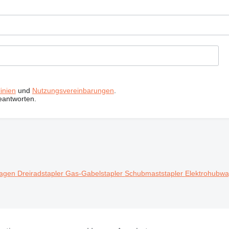
inien
und
Nutzungsvereinbarungen
.
eantworten.
agen
Dreiradstapler
Gas-Gabelstapler
Schubmaststapler
Elektrohubw