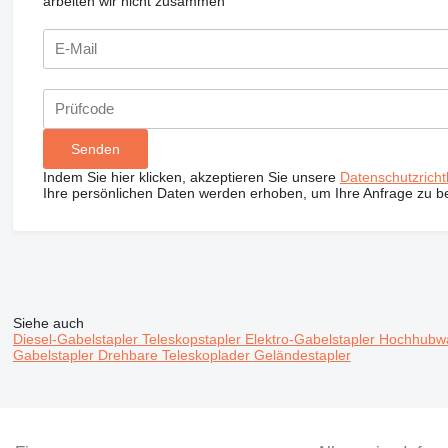
arbeiten wir nicht zusammen
Indem Sie hier klicken, akzeptieren Sie unsere
Datenschutzrichtl
Ihre persönlichen Daten werden erhoben, um Ihre Anfrage zu b
Siehe auch
Diesel-Gabelstapler
Teleskopstapler
Elektro-Gabelstapler
Hochhubw
Gabelstapler
Drehbare Teleskoplader
Geländestapler