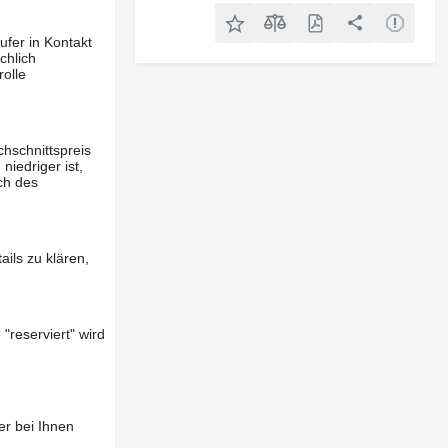
ufer in Kontakt
chlich
olle
hschnittspreis
iedriger ist,
ch des
ils zu klären,
"reserviert" wird
er bei Ihnen